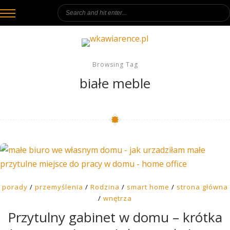
Browsing Tag
białe meble
porady
/
przemyślenia
/
Rodzina
/
smart home
/
strona główna
/
wnętrza
Przytulny gabinet w domu – krótka