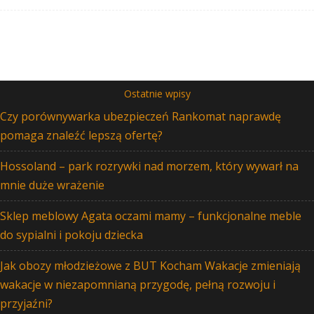
Ostatnie wpisy
Czy porównywarka ubezpieczeń Rankomat naprawdę
pomaga znaleźć lepszą ofertę?
Hossoland – park rozrywki nad morzem, który wywarł na
mnie duże wrażenie
Sklep meblowy Agata oczami mamy – funkcjonalne meble
do sypialni i pokoju dziecka
Jak obozy młodzieżowe z BUT Kocham Wakacje zmieniają
wakacje w niezapomnianą przygodę, pełną rozwoju i
przyjaźni?