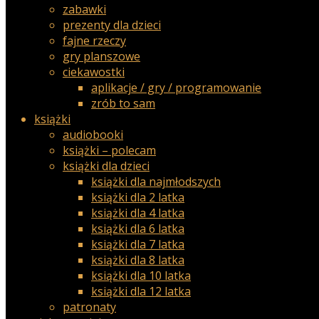
zabawki
prezenty dla dzieci
fajne rzeczy
gry planszowe
ciekawostki
aplikacje / gry / programowanie
zrób to sam
książki
audiobooki
książki – polecam
książki dla dzieci
książki dla najmłodszych
książki dla 2 latka
książki dla 4 latka
książki dla 6 latka
książki dla 7 latka
książki dla 8 latka
książki dla 10 latka
książki dla 12 latka
patronaty