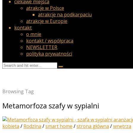
ciekawe miejsca
atrakcje w Polsce
atrakcje na podkarpaciu
atrakcje w Europie
kontakt
o mnie
kontakt / współpraca
NEWSLETTER
polityka prywatności
Browsing Tag
Metamorfoza szafy w sypialni
kobieta
/
Rodzina
/
smart home
/
strona główna
/
wnętrza