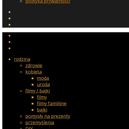
polityka prywatności
rodzina
zdrowie
kobieta
moda
uroda
filmy / bajki
filmy
filmy familijne
bajki
pomysły na prezenty
przemyślenia
DIY