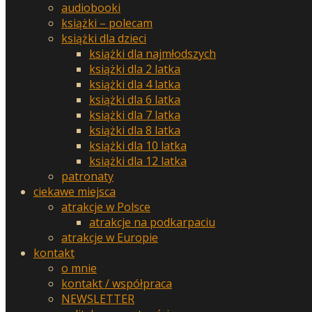
audiobooki
książki – polecam
książki dla dzieci
książki dla najmłodszych
książki dla 2 latka
książki dla 4 latka
książki dla 6 latka
książki dla 7 latka
książki dla 8 latka
książki dla 10 latka
książki dla 12 latka
patronaty
ciekawe miejsca
atrakcje w Polsce
atrakcje na podkarpaciu
atrakcje w Europie
kontakt
o mnie
kontakt / współpraca
NEWSLETTER