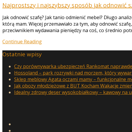
Najprostszy i najszybszy sposób jak odnowić s
Jak odnowić szafę? Jak tanio odmienić mebel? Długo analiz
którą mam. Więcej przemawiało za tym, aby odnowić szafę, 
przeciwnikiem wydawania pieniędzy na coś, co średnio pot
Continue Reading
Ostatnie wpisy
Czy porównywarka ubezpieczeń Rankomat naprawdę 
Hossoland – park rozrywki nad morzem, który wywar
Sklep meblowy Agata oczami mamy – funkcjonalne meb
Jak obozy młodzieżowe z BUT Kocham Wakacje zmieni
Idealny zdrowy deser wysokobiałkowy – kawowy na u