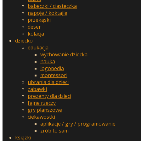
babeczki / ciasteczka
napoje / koktajle
przekąski
deser
kolacja
dziecko
edukacja
wychowanie dziecka
nauka
logopedia
montessori
ubrania dla dzieci
zabawki
prezenty dla dzieci
fajne rzeczy
gry planszowe
ciekawostki
aplikacje / gry / programowanie
zrób to sam
książki