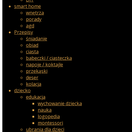
smart home
wnętrza
porady
agd
Przepisy
śniadanie
obiad
ciasta
babeczki / ciasteczka
napoje / koktajle
przekąski
deser
kolacja
dziecko
edukacja
wychowanie dziecka
nauka
logopedia
montessori
ubrania dla dzieci