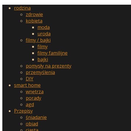
rodzina
zdrowie
kobieta
moda
uroda
filmy / bajki
filmy
filmy familijne
bajki
pomysły na prezenty
przemyślenia
DIY
smart home
wnętrza
porady
agd
Przepisy
śniadanie
obiad
ciasta