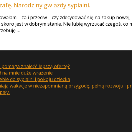
zafę. Narodziny gwiazdy sypialni.
owałam – za i przeciw – czy zdecydować się na zakup nowej, 
skoro jest w dobrym stanie. Nie lubię wyrzucać czegoś, co m
rzebuję….
pomaga znaleźć lepszą ofertę?
ł na mnie duże wrażenie
le do sypialni i pokoju dziecka
ają wakacje w niezapomnianą przygodę, pełną rozwoju i pr
pały.