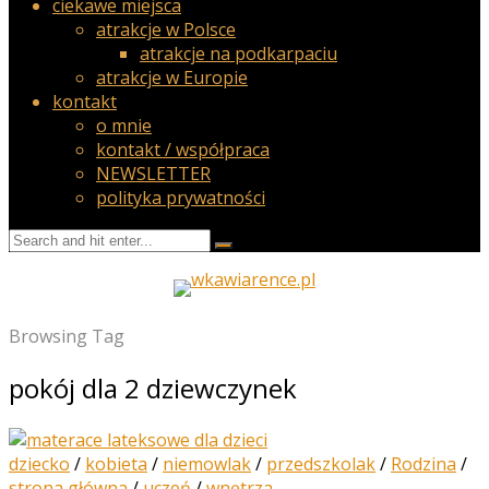
ciekawe miejsca
atrakcje w Polsce
atrakcje na podkarpaciu
atrakcje w Europie
kontakt
o mnie
kontakt / współpraca
NEWSLETTER
polityka prywatności
Browsing Tag
pokój dla 2 dziewczynek
dziecko
/
kobieta
/
niemowlak
/
przedszkolak
/
Rodzina
/
strona główna
/
uczeń
/
wnętrza