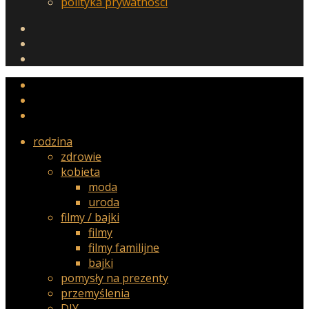
polityka prywatności
rodzina
zdrowie
kobieta
moda
uroda
filmy / bajki
filmy
filmy familijne
bajki
pomysły na prezenty
przemyślenia
DIY