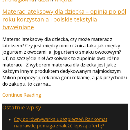
Materac lateksowy dla dziecka – opinia po pół
roku korzystania i polskie tekstylia
bawełniane
Materac lateksowy dla dziecka, czy może materac z
lateksem? Czy jest między nimi różnica taka jak między
jogurtem z owocami, a jogurtem o smaku owocowym?
Uf, na szczęście nie! Aczkolwiek to zupełnie dwa różne
materace. Z wyborem materaca dla dziecka jest jak z
każdym innym produktem dedykowanym najmłodszym.
Milion propozycji, reklama goni reklamę, a jak przychodzi
do zakupu, to czarna…
Continue Reading
Ostatnie wpisy
Czy porównywarka ubezpieczeń Rankomat
naprawdę pomaga znaleźć lepszą ofertę?