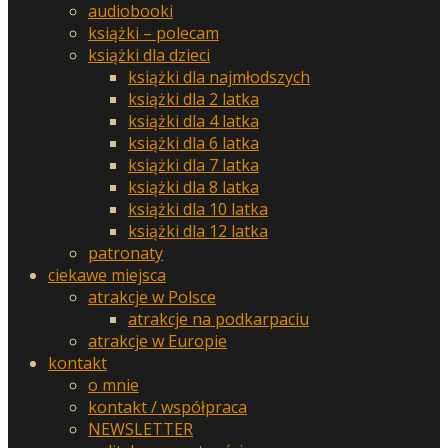
audiobooki
książki – polecam
książki dla dzieci
książki dla najmłodszych
książki dla 2 latka
książki dla 4 latka
książki dla 6 latka
książki dla 7 latka
książki dla 8 latka
książki dla 10 latka
książki dla 12 latka
patronaty
ciekawe miejsca
atrakcje w Polsce
atrakcje na podkarpaciu
atrakcje w Europie
kontakt
o mnie
kontakt / współpraca
NEWSLETTER