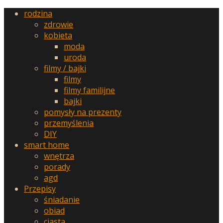
rodzina
zdrowie
kobieta
moda
uroda
filmy / bajki
filmy
filmy familijne
bajki
pomysły na prezenty
przemyślenia
DIY
smart home
wnętrza
porady
agd
Przepisy
śniadanie
obiad
ciasta