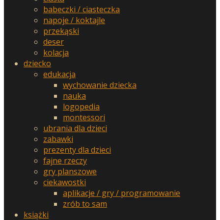
babeczki / ciasteczka
napoje / koktajle
przekąski
deser
kolacja
dziecko
edukacja
wychowanie dziecka
nauka
logopedia
montessori
ubrania dla dzieci
zabawki
prezenty dla dzieci
fajne rzeczy
gry planszowe
ciekawostki
aplikacje / gry / programowanie
zrób to sam
książki