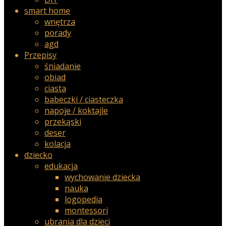
smart home
wnętrza
porady
agd
Przepisy
śniadanie
obiad
ciasta
babeczki / ciasteczka
napoje / koktajle
przekąski
deser
kolacja
dziecko
edukacja
wychowanie dziecka
nauka
logopedia
montessori
ubrania dla dzieci