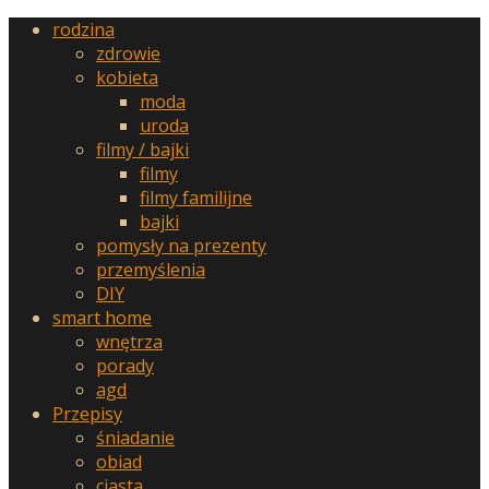
rodzina
zdrowie
kobieta
moda
uroda
filmy / bajki
filmy
filmy familijne
bajki
pomysły na prezenty
przemyślenia
DIY
smart home
wnętrza
porady
agd
Przepisy
śniadanie
obiad
ciasta