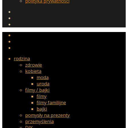
polityka prywatności
rodzina
zdrowie
kobieta
moda
uroda
filmy / bajki
filmy
filmy familijne
bajki
pomysły na prezenty
przemyślenia
DIY