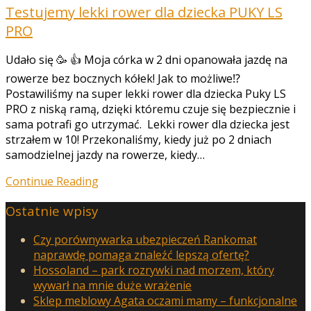
Testujemy lekki rower dla dziecka PUKY LS
PRO
Udało się 🥳 👍 Moja córka w 2 dni opanowała jazdę na
rowerze bez bocznych kółek! Jak to możliwe⁉️
Postawiliśmy na super lekki rower dla dziecka Puky LS
PRO z niską ramą, dzięki któremu czuje się bezpiecznie i
sama potrafi go utrzymać. Lekki rower dla dziecka jest
strzałem w 10! Przekonaliśmy, kiedy już po 2 dniach
samodzielnej jazdy na rowerze, kiedy…
Continue Reading
Ostatnie wpisy
Czy porównywarka ubezpieczeń Rankomat
naprawdę pomaga znaleźć lepszą ofertę?
Hossoland – park rozrywki nad morzem, który
wywarł na mnie duże wrażenie
Sklep meblowy Agata oczami mamy – funkcjonalne