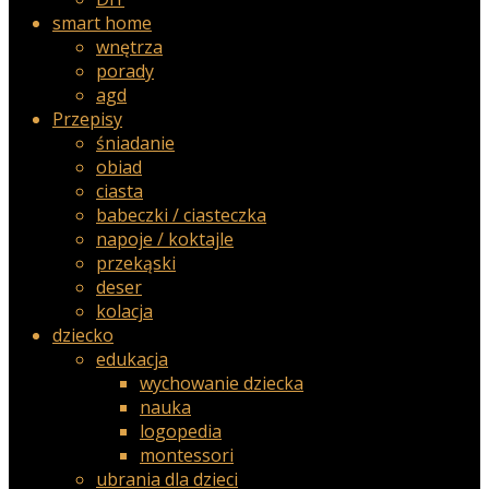
smart home
wnętrza
porady
agd
Przepisy
śniadanie
obiad
ciasta
babeczki / ciasteczka
napoje / koktajle
przekąski
deser
kolacja
dziecko
edukacja
wychowanie dziecka
nauka
logopedia
montessori
ubrania dla dzieci