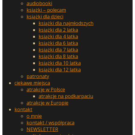
audiobooki
książki – polecam
książki dla dzieci
książki dla najmłodszych
książki dla 2 latka
książki dla 4 latka
książki dla 6 latka
książki dla 7 latka
książki dla 8 latka
książki dla 10 latka
książki dla 12 latka
patronaty
ciekawe miejsca
atrakcje w Polsce
atrakcje na podkarpaciu
atrakcje w Europie
kontakt
o mnie
kontakt / współpraca
NEWSLETTER