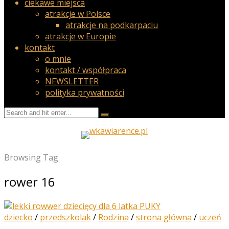
ciekawe miejsca
atrakcje w Polsce
atrakcje na podkarpaciu
atrakcje w Europie
kontakt
o mnie
kontakt / współpraca
NEWSLETTER
polityka prywatności
Browsing Tag
rower 16
dziecko
/
przedszkolak
/
Rodzina
/
strona główna
/
uczeń