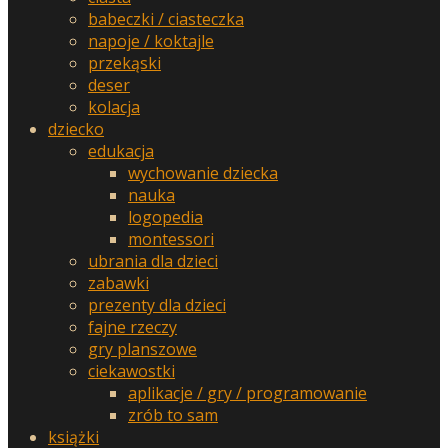
babeczki / ciasteczka
napoje / koktajle
przekąski
deser
kolacja
dziecko
edukacja
wychowanie dziecka
nauka
logopedia
montessori
ubrania dla dzieci
zabawki
prezenty dla dzieci
fajne rzeczy
gry planszowe
ciekawostki
aplikacje / gry / programowanie
zrób to sam
książki