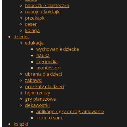
babeczki / ciasteczka
napoje / koktajle
przekąski
deser
kolacja
dziecko
edukacja
wychowanie dziecka
nauka
logopedia
montessori
ubrania dla dzieci
zabawki
prezenty dla dzieci
fajne rzeczy
gry planszowe
ciekawostki
aplikacje / gry / programowanie
zrób to sam
książki