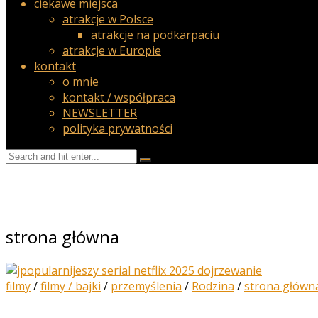
ciekawe miejsca
atrakcje w Polsce
atrakcje na podkarpaciu
atrakcje w Europie
kontakt
o mnie
kontakt / współpraca
NEWSLETTER
polityka prywatności
strona główna
filmy
/
filmy / bajki
/
przemyślenia
/
Rodzina
/
strona główn