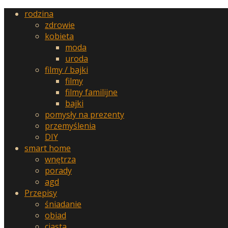
rodzina
zdrowie
kobieta
moda
uroda
filmy / bajki
filmy
filmy familijne
bajki
pomysły na prezenty
przemyślenia
DIY
smart home
wnętrza
porady
agd
Przepisy
śniadanie
obiad
ciasta