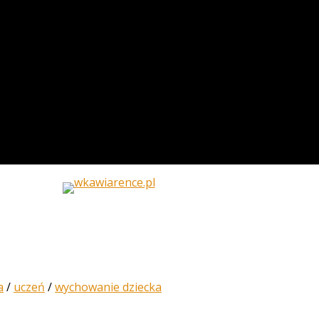
a
/
uczeń
/
wychowanie dziecka