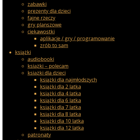
zabawki
prezenty dla dzieci
fajne rzeczy
gry planszowe
ciekawostki
aplikacje / gry / programowanie
zrób to sam
książki
audiobooki
książki – polecam
książki dla dzieci
książki dla najmłodszych
książki dla 2 latka
książki dla 4 latka
książki dla 6 latka
książki dla 7 latka
książki dla 8 latka
książki dla 10 latka
książki dla 12 latka
patronaty