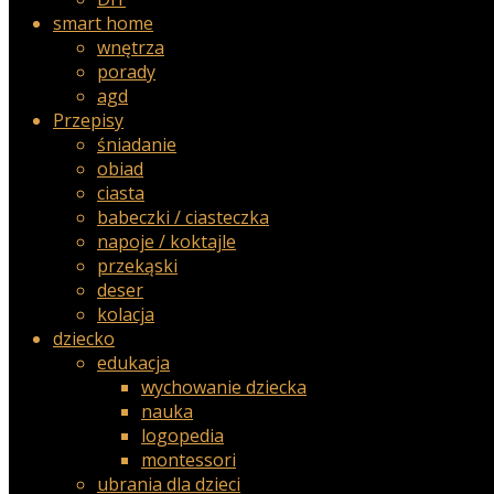
smart home
wnętrza
porady
agd
Przepisy
śniadanie
obiad
ciasta
babeczki / ciasteczka
napoje / koktajle
przekąski
deser
kolacja
dziecko
edukacja
wychowanie dziecka
nauka
logopedia
montessori
ubrania dla dzieci