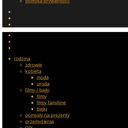
polityka prywatności
rodzina
zdrowie
kobieta
moda
uroda
filmy / bajki
filmy
filmy familijne
bajki
pomysły na prezenty
przemyślenia
DIY