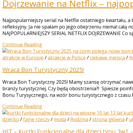
Dojrzewanie na Netflix – najpop
Najpopularniejszy serial na Netflix ostatniego kwartału, 
refleksyjny. Ja nie spałam po jego obejrzeniu niemal całą 
NAJPOPULARNIEJSZY SERIAL NETFLIX DOJRZEWANIE Co sprawi
Continue Reading
atrakcje w Europie
/
atrakcje w Polsce
/
ciekawe miejsca
/
R
Wraca Bon Turystyczny 2025!
Wraca Bon Turystyczny 2025! Mamy szansę otrzymać nawet 4
branży turystycznej. Czy będą obostrzenia?! Spiesze poin
Bonu Turysycznego, na wzór bonu turystycznego z czasu Pa
Continue Reading
dziecko
/
fajne rzeczy
/
moda
/
Rodzina
/
strona główna
/
u
HIT – Kurtki Funkcjonalne dla dzieci typu 3w1