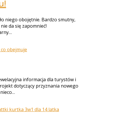
u!
oło niego obojętnie. Bardzo smutny,
u nie da się zapomnieć!
larny…
elacyjna informacja dla turystów i
 projekt dotyczący przyznania nowego
 nieco…