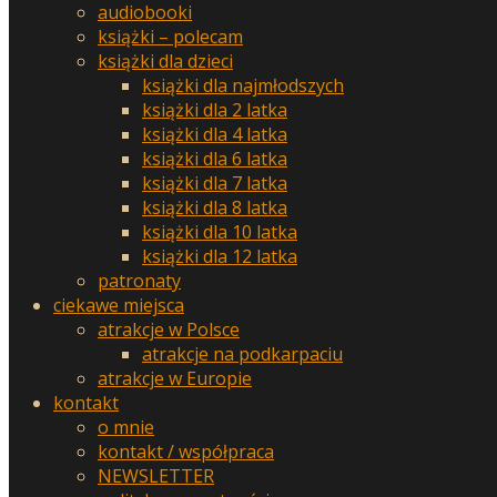
audiobooki
książki – polecam
książki dla dzieci
książki dla najmłodszych
książki dla 2 latka
książki dla 4 latka
książki dla 6 latka
książki dla 7 latka
książki dla 8 latka
książki dla 10 latka
książki dla 12 latka
patronaty
ciekawe miejsca
atrakcje w Polsce
atrakcje na podkarpaciu
atrakcje w Europie
kontakt
o mnie
kontakt / współpraca
NEWSLETTER