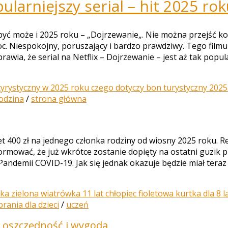
ularniejszy serial – hit 2025 rok
a być może i 2025 roku – „Dojrzewanie„. Nie można przejść k
noc. Niespokojny, poruszający i bardzo prawdziwy. Tego film
a, że serial na Netflix – Dojrzewanie – jest aż tak popu
odzina
/
strona główna
00 zł na jednego członka rodziny od wiosny 2025 roku. Rew
formować, że już wkrótce zostanie dopięty na ostatni guzik
ndemii COVID-19. Jak się jednak okazuje będzie miał teraz
brania dla dzieci
/
uczeń
 – oszczędność i wygoda