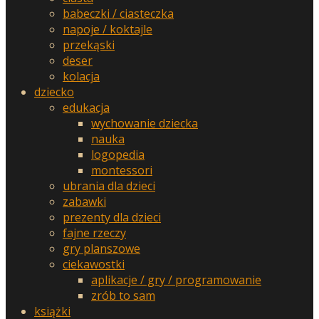
babeczki / ciasteczka
napoje / koktajle
przekąski
deser
kolacja
dziecko
edukacja
wychowanie dziecka
nauka
logopedia
montessori
ubrania dla dzieci
zabawki
prezenty dla dzieci
fajne rzeczy
gry planszowe
ciekawostki
aplikacje / gry / programowanie
zrób to sam
książki