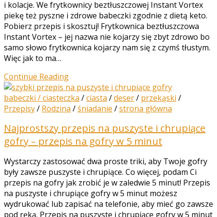
i kolacje. We frytkownicy beztłuszczowej Instant Vortex
piekę też pyszne i zdrowe babeczki zgodnie z dietą keto.
Pobierz przepis i skosztuj! Frytkownica beztłuszczowa
Instant Vortex – jej nazwa nie kojarzy się zbyt zdrowo bo
samo słowo frytkownica kojarzy nam się z czymś tłustym.
Więc jak to ma…
Continue Reading
babeczki / ciasteczka
/
ciasta
/
deser
/
przekąski
/
Przepisy
/
Rodzina
/
śniadanie
/
strona główna
Najprostszy przepis na puszyste i chrupiące
gofry – przepis na gofry w 5 minut
Wystarczy zastosować dwa proste triki, aby Twoje gofry
były zawsze puszyste i chrupiące. Co więcej, podam Ci
przepis na gofry jak zrobić je w zaledwie 5 minut! Przepis
na puszyste i chrupiące gofry w 5 minut możesz
wydrukować lub zapisać na telefonie, aby mieć go zawsze
pod ręką. Przepis na puszyste i chrupiące gofry w 5 minut