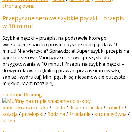
strona główna
Przepyszne serowe szybkie pączki – przepis
w 10 minut
Szybkie pączki – przepis, na podstawie którego
wyczarujecie bardzo proste i pyszne mini pączki w 10
minut! Nie wierzycie? Sprawdźcie! Super szybki przepis na
pączki z serowe Mini pączki serowe, puszyste do
przygotowania w 10 minut ! Przepis na szybkie pączki –
do wydrukowania (kliknij prawym przyciskiem myszki,
zapisz i wydrukuj) Mini pączki są niesamowicie puszyste i
miękkie. Mam nadzieję,…
Continue Reading
babeczki / ciasteczka
/
ciasta
/
deser
/
dziecko
/
kobieta
/
kolacja
/
przekąski
/
Rodzina
/
śniadanie
/
strona główna
/
uczeń