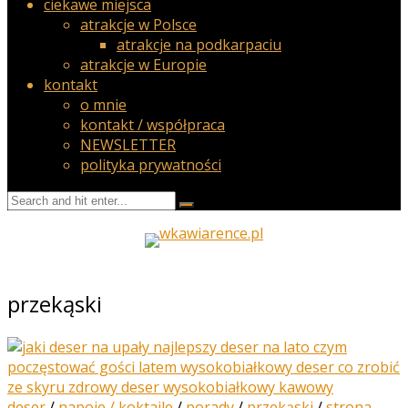
ciekawe miejsca
atrakcje w Polsce
atrakcje na podkarpaciu
atrakcje w Europie
kontakt
o mnie
kontakt / współpraca
NEWSLETTER
polityka prywatności
przekąski
deser
/
napoje / koktajle
/
porady
/
przekąski
/
strona