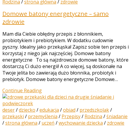
Rodzina
/
strona główna
/
zdrowie
Domowe batony energetyczne – samo
zdrowie
Mam dla Ciebie obłędny przepis z błonnikiem,
probiotykiem i prebiotykiem. W dodatku cudownie
pyszny. Idealny jako przekąska! Zapisz sobie ten przepis i
korzystaj z niego jak najczęściej. Domowe batony
energetyczne To są najzdrowsze domowe batony, które
dostarczą Ci dużo energii! A co więcej, są doskonałe na
Twoje jelita bo zawierają dużo błonnika, probiotyk i
prebiotyk. Domowe batony energetyczne Domowe…
Continue Reading
deser
/
dziecko
/
edukacja
/
obiad
/
przedszkolak
/
przekąski
/
przemyślenia
/
Przepisy
/
Rodzina
/
śniadanie
/
strona główna
/
uczeń
/
wychowanie dziecka
/
zdrowie