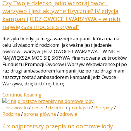
Czy Twoje dziecko jadło wczoraj owoc i
warzywo i jest aktywne fizycznie? IV edycja
kampanii JEDZ OWOCE I WARZYWA – w nich
największa moc się skrywa!”
Ruszyła IV edycja mega ważnej kampanii, która ma na
celu uświadomić rodzicom, jak ważne jest jedzenie
owoców i warzyw. JEDZ OWOCE I WARZYWA – W NICH
NAJWIĘKSZA MOC SIĘ SKRYWA finansowana ze środków
Funduszu Promocji Owoców i Warzyw Wkawiarence.pl po
raz drugi ambasadorem kampanii Już po raz drugi mam
zaszczyt zostać ambasadorem kampanii Jedz Owoce i
Warzywa, dzięki której biorę…
Continue Reading
ciekawostki
/
deser
/
dziecko
/
przekąski
/
Przepisy
/
Rodzina
/
strona główna
/
zdrowie
4 x najprostszy przepis na domowe lody