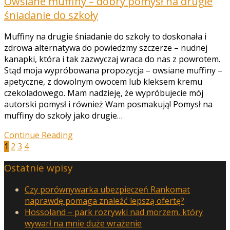
Owsiane muffiny – dobry pomysł na drugie
śniadanie do szkoły
Muffiny na drugie śniadanie do szkoły to doskonała i
zdrowa alternatywa do powiedzmy szczerze – nudnej
kanapki, która i tak zazwyczaj wraca do nas z powrotem.
Stąd moja wypróbowana propozycja – owsiane muffiny –
apetyczne, z dowolnym owocem lub kleksem kremu
czekoladowego. Mam nadzieję, że wypróbujecie mój
autorski pomysł i również Wam posmakują! Pomysł na
muffiny do szkoły jako drugie…
Continue Reading
1
2
3
4
Ostatnie wpisy
Czy porównywarka ubezpieczeń Rankomat
naprawdę pomaga znaleźć lepszą ofertę?
Hossoland – park rozrywki nad morzem, który
wywarł na mnie duże wrażenie