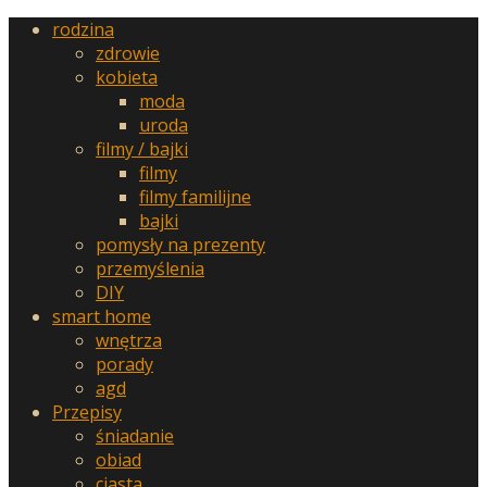
rodzina
zdrowie
kobieta
moda
uroda
filmy / bajki
filmy
filmy familijne
bajki
pomysły na prezenty
przemyślenia
DIY
smart home
wnętrza
porady
agd
Przepisy
śniadanie
obiad
ciasta