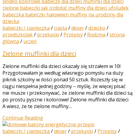
babeczki / ciasteczka
/
ciasta
/
deser
/
dziecko
/
przedszkolak
/
przekąski
/
Przepisy
/
Rodzina
/
strona
główna
/
uczeń
Zielone muffinki dla dzieci
Zielone muffinki dla dzieci okazały się strzałem w 10!
Przygotowałam je według własnego pomysłu na duży
piknik szkolny w ilości ponad 50 sztuk. Rozeszły się w
ciągu niespełna jednej godziny – myślę, że więcej pisać
nie musze i przekonywać, że zielone muffinki dla dzieci są
po prostu pyszne i kolorowe! Zielone muffinki dla dzieci
A wiesz, że te zielone muffiny…
Continue Reading
babeczki / ciasteczka
/
deser
/
przekąski
/
Przepisy
/