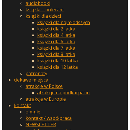
audiobooki
książki – polecam
książki dla dzieci
książki dla najmłodszych
książki dla 2 latka
książki dla 4 latka
książki dla 6 latka
książki dla 7 latka
książki dla 8 latka
książki dla 10 latka
książki dla 12 latka
patronaty
ciekawe miejsca
atrakcje w Polsce
atrakcje na podkarpaciu
atrakcje w Europie
kontakt
o mnie
kontakt / współpraca
NEWSLETTER