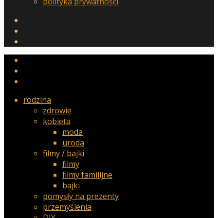
polityka prywatności
rodzina
zdrowie
kobieta
moda
uroda
filmy / bajki
filmy
filmy familijne
bajki
pomysły na prezenty
przemyślenia
DIY