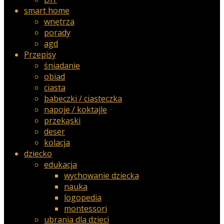
smart home
wnętrza
porady
agd
Przepisy
śniadanie
obiad
ciasta
babeczki / ciasteczka
napoje / koktajle
przekąski
deser
kolacja
dziecko
edukacja
wychowanie dziecka
nauka
logopedia
montessori
ubrania dla dzieci