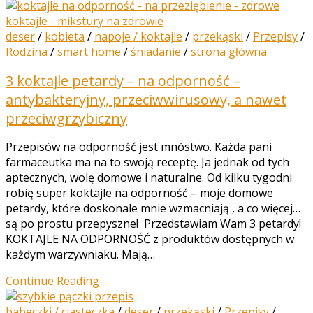
deser
/
kobieta
/
napoje / koktajle
/
przekąski
/
Przepisy
/
Rodzina
/
smart home
/
śniadanie
/
strona główna
3 koktajle petardy – na odporność –
antybakteryjny, przeciwwirusowy, a nawet
przeciwgrzybiczny
Przepisów na odporność jest mnóstwo. Każda pani
farmaceutka ma na to swoją receptę. Ja jednak od tych
aptecznych, wolę domowe i naturalne. Od kilku tygodni
robię super koktajle na odporność – moje domowe
petardy, które doskonale mnie wzmacniają , a co więcej…
są po prostu przepyszne! Przedstawiam Wam 3 petardy!
KOKTAJLE NA ODPORNOŚĆ z produktów dostępnych w
każdym warzywniaku. Mają…
Continue Reading
babeczki / ciasteczka
/
deser
/
przekąski
/
Przepisy
/