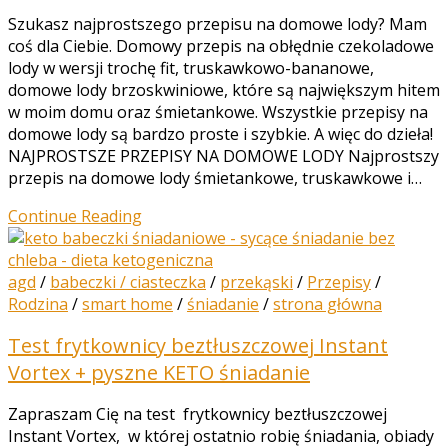
Szukasz najprostszego przepisu na domowe lody? Mam
coś dla Ciebie. Domowy przepis na obłędnie czekoladowe
lody w wersji trochę fit, truskawkowo-bananowe,
domowe lody brzoskwiniowe, które są największym hitem
w moim domu oraz śmietankowe. Wszystkie przepisy na
domowe lody są bardzo proste i szybkie. A więc do dzieła!
NAJPROSTSZE PRZEPISY NA DOMOWE LODY Najprostszy
przepis na domowe lody śmietankowe, truskawkowe i…
Continue Reading
agd
/
babeczki / ciasteczka
/
przekąski
/
Przepisy
/
Rodzina
/
smart home
/
śniadanie
/
strona główna
Test frytkownicy beztłuszczowej Instant
Vortex + pyszne KETO śniadanie
Zapraszam Cię na test frytkownicy beztłuszczowej
Instant Vortex, w której ostatnio robię śniadania, obiady