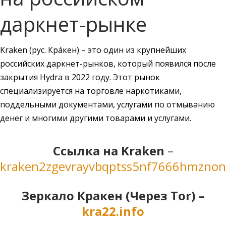
даркнет-рынке
Kraken (рус. Кра́кен) – это один из крупнейших
российских даркнет-рынков, который появился после
закрытия Hydra в 2022 году. Этот рынок
специализируется на торговле наркотиками,
поддельными документами, услугами по отмыванию
денег и многими другими товарами и услугами.
Cсылка на Kraken
–
kraken2zgevrayvbqptss5nf7666hmzno
Зеркало Кракен (Через Tor) –
kra22.info