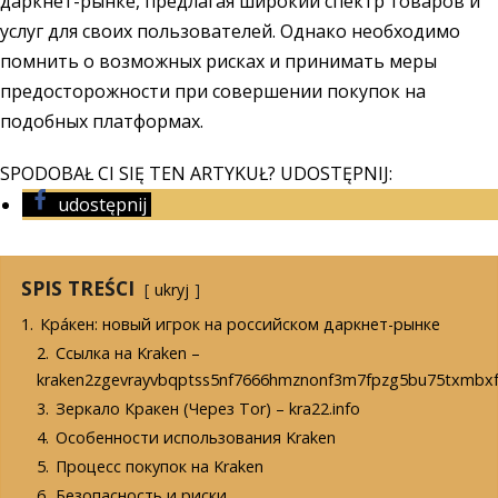
даркнет-рынке, предлагая широкий спектр товаров и
услуг для своих пользователей. Однако необходимо
помнить о возможных рисках и принимать меры
предосторожности при совершении покупок на
подобных платформах.
SPODOBAŁ CI SIĘ TEN ARTYKUŁ? UDOSTĘPNIJ:
udostępnij
SPIS TREŚCI
ukryj
1.
Кра́кен: новый игрок на российском даркнет-рынке
2.
Cсылка на Kraken –
kraken2zgevrayvbqptss5nf7666hmznonf3m7fpzg5bu75txmbxf
3.
Зеркало Кракен (Через Tor) – kra22.info
4.
Особенности использования Kraken
5.
Процесс покупок на Kraken
6.
Безопасность и риски