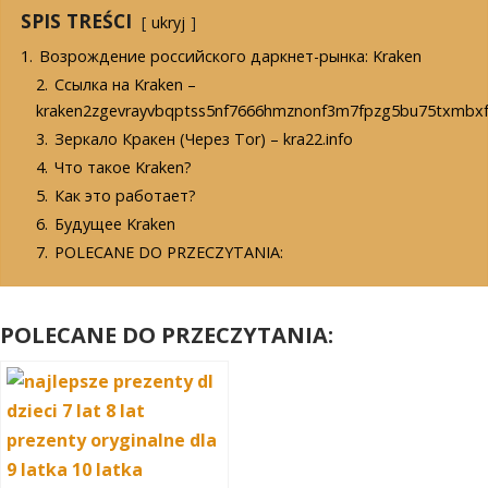
SPIS TREŚCI
ukryj
1.
Возрождение российского даркнет-рынка: Kraken
2.
Cсылка на Kraken –
kraken2zgevrayvbqptss5nf7666hmznonf3m7fpzg5bu75txmbxf
3.
Зеркало Кракен (Через Tor) – kra22.info
4.
Что такое Kraken?
5.
Как это работает?
6.
Будущее Kraken
7.
POLECANE DO PRZECZYTANIA:
POLECANE DO PRZECZYTANIA: