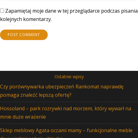
Zapamiętaj moje dane w tej przeglądarce podczas pisania
kolejnych komentarzy.
Ostatnie wpisy
Czy porównywarka ubezpieczeń Rankomat naprawdę
pomaga znaleźć lepszą ofertę?
Hossoland – park rozrywki nad morzem, który wywarł na
mnie duże wrażenie
Sklep meblowy Agata oczami mamy – funkcjonalne meble