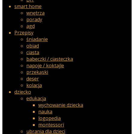
smart home
wnętrza
porady
agd
Przepisy
śniadanie
obiad
ciasta
babeczki / ciasteczka
napoje / koktajle
przekąski
deser
kolacja
dziecko
edukacja
wychowanie dziecka
nauka
logopedia
montessori
ubrania dla dzieci