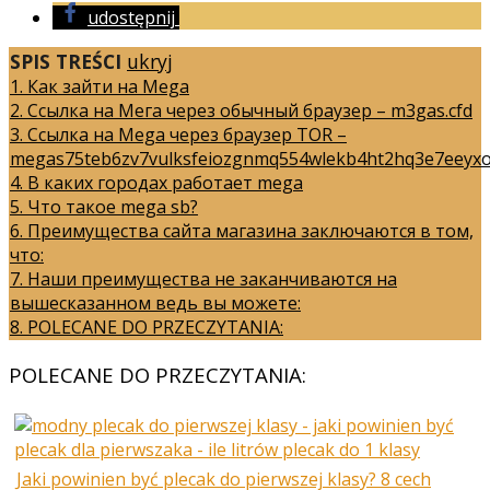
udostępnij
SPIS TREŚCI
ukryj
1.
Как зайти на Mega
2.
Ссылка на Мега через обычный браузер – m3gas.cfd
3.
Ссылка на Mega через браузер TOR –
megas75teb6zv7vulksfeiozgnmq554wlekb4ht2hq3e7eeyxo
4.
В каких городах работает mega
5.
Что такое mega sb?
6.
Преимущества сайта магазина заключаются в том,
что:
7.
Наши преимущества не заканчиваются на
вышесказанном ведь вы можете:
8.
POLECANE DO PRZECZYTANIA:
POLECANE DO PRZECZYTANIA:
Jaki powinien być plecak do pierwszej klasy? 8 cech