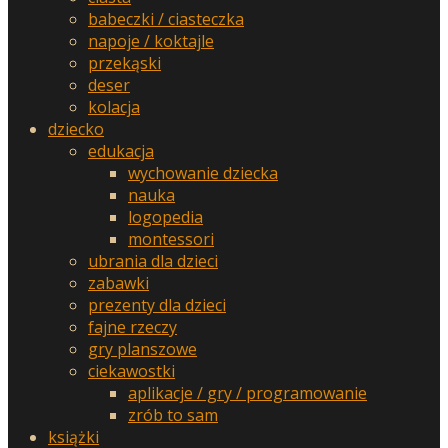
babeczki / ciasteczka
napoje / koktajle
przekąski
deser
kolacja
dziecko
edukacja
wychowanie dziecka
nauka
logopedia
montessori
ubrania dla dzieci
zabawki
prezenty dla dzieci
fajne rzeczy
gry planszowe
ciekawostki
aplikacje / gry / programowanie
zrób to sam
książki