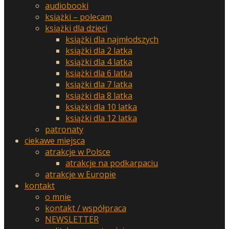
audiobooki
książki – polecam
książki dla dzieci
książki dla najmłodszych
książki dla 2 latka
książki dla 4 latka
książki dla 6 latka
książki dla 7 latka
książki dla 8 latka
książki dla 10 latka
książki dla 12 latka
patronaty
ciekawe miejsca
atrakcje w Polsce
atrakcje na podkarpaciu
atrakcje w Europie
kontakt
o mnie
kontakt / współpraca
NEWSLETTER