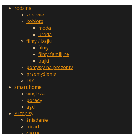
rodzina
zdrowie
kobieta
moda
uroda
filmy / bajki
filmy
filmy familijne
bajki
pomysły na prezenty
przemyślenia
DIY
smart home
wnętrza
porady
agd
Przepisy
śniadanie
obiad
ciasta