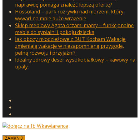
naprawdę pomaga znaleźć lepszą ofertę?
Hossoland – park rozrywki nad morzem, który
wywarł na mnie duże wrażenie
Sklep meblowy Agata oczami mamy – funkcjonalne
meble do sypialni i pokoju dziecka
Jak obozy młodzieżowe z BUT Kocham Wakacje
zmieniają wakacje w niezapomnianą przygodę,
pełną rozwoju i przyjaźni?
Idealny zdrowy deser wysokobiałkowy – kawowy na
upały.
ZAMKNIJ