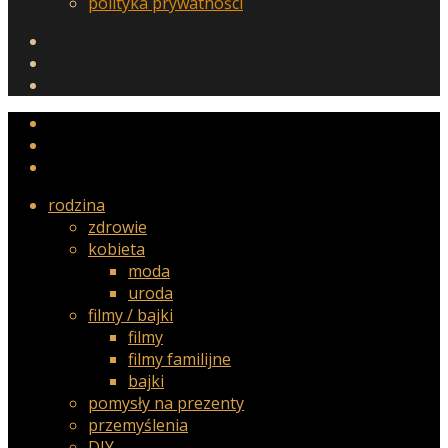
polityka prywatności
rodzina
zdrowie
kobieta
moda
uroda
filmy / bajki
filmy
filmy familijne
bajki
pomysły na prezenty
przemyślenia
DIY