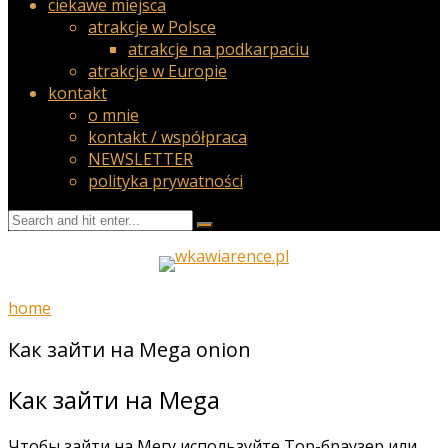
ciekawe miejsca
atrakcje w Polsce
atrakcje na podkarpaciu
atrakcje w Europie
kontakt
o mnie
kontakt / współpraca
NEWSLETTER
polityka prywatności
home
Как зайти на Mega onion
Как зайти на Mega
Чтобы зайти на Мегу используйте Тор-браузер или