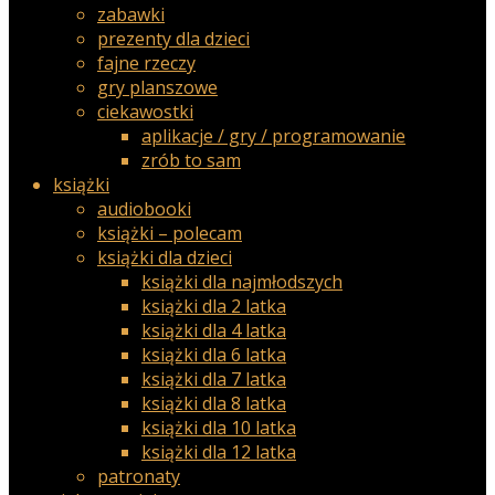
zabawki
prezenty dla dzieci
fajne rzeczy
gry planszowe
ciekawostki
aplikacje / gry / programowanie
zrób to sam
książki
audiobooki
książki – polecam
książki dla dzieci
książki dla najmłodszych
książki dla 2 latka
książki dla 4 latka
książki dla 6 latka
książki dla 7 latka
książki dla 8 latka
książki dla 10 latka
książki dla 12 latka
patronaty