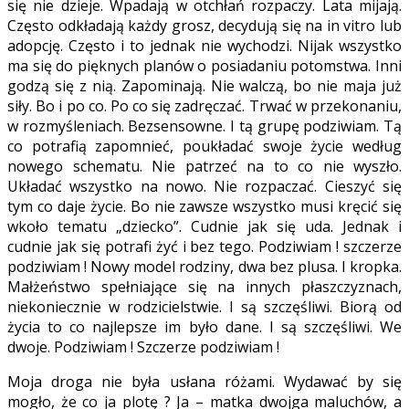
się nie dzieje. Wpadają w otchłań rozpaczy. Lata mijają.
Często odkładają każdy grosz, decydują się na in vitro lub
adopcję. Często i to jednak nie wychodzi. Nijak wszystko
ma się do pięknych planów o posiadaniu potomstwa. Inni
godzą się z nią. Zapominają. Nie walczą, bo nie maja już
siły. Bo i po co. Po co się zadręczać. Trwać w przekonaniu,
w rozmyśleniach. Bezsensowne. I tą grupę podziwiam. Tą
co potrafią zapomnieć, poukładać swoje życie według
nowego schematu. Nie patrzeć na to co nie wyszło.
Układać wszystko na nowo. Nie rozpaczać. Cieszyć się
tym co daje życie. Bo nie zawsze wszystko musi kręcić się
wkoło tematu „dziecko”. Cudnie jak się uda. Jednak i
cudnie jak się potrafi żyć i bez tego. Podziwiam ! szczerze
podziwiam ! Nowy model rodziny, dwa bez plusa. I kropka.
Małżeństwo spełniające się na innych płaszczyznach,
niekoniecznie w rodzicielstwie. I są szczęśliwi. Biorą od
życia to co najlepsze im było dane. I są szczęśliwi. We
dwoje. Podziwiam ! Szczerze podziwiam !
Moja droga nie była usłana różami. Wydawać by się
mogło, że co ja plotę ? Ja – matka dwojga maluchów, a