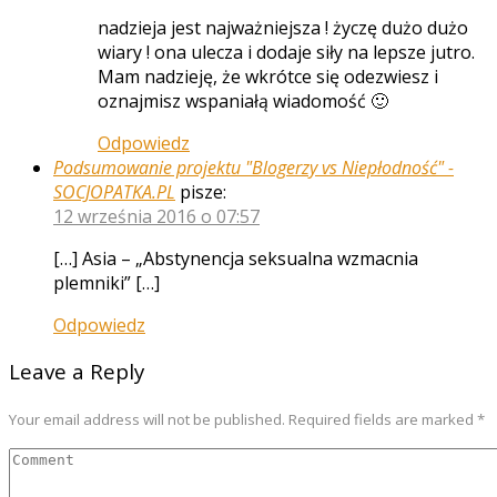
nadzieja jest najważniejsza ! życzę dużo dużo
wiary ! ona ulecza i dodaje siły na lepsze jutro.
Mam nadzieję, że wkrótce się odezwiesz i
oznajmisz wspaniałą wiadomość 🙂
Odpowiedz
Podsumowanie projektu "Blogerzy vs Niepłodność" -
SOCJOPATKA.PL
pisze:
12 września 2016 o 07:57
[…] Asia – „Abstynencja seksualna wzmacnia
plemniki” […]
Odpowiedz
Leave a Reply
Your email address will not be published. Required fields are marked *