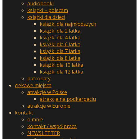
audiobooki
książki – polecam
książki dla dzieci
książki dla najmłodszych
książki dla 2 latka
książki dla 4 latka
książki dla 6 latka
książki dla 7 latka
książki dla 8 latka
książki dla 10 latka
książki dla 12 latka
patronaty
ciekawe miejsca
atrakcje w Polsce
atrakcje na podkarpaciu
atrakcje w Europie
kontakt
o mnie
kontakt / współpraca
NEWSLETTER