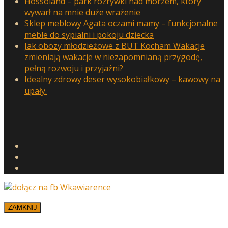
Hossoland – park rozrywki nad morzem, który
wywarł na mnie duże wrażenie
Sklep meblowy Agata oczami mamy – funkcjonalne
meble do sypialni i pokoju dziecka
Jak obozy młodzieżowe z BUT Kocham Wakacje
zmieniają wakacje w niezapomnianą przygodę,
pełną rozwoju i przyjaźni?
Idealny zdrowy deser wysokobiałkowy – kawowy na
upały.
ZAMKNIJ