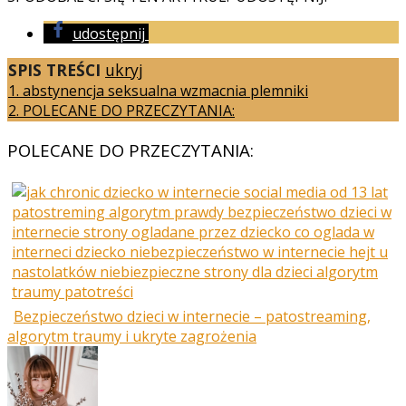
udostępnij
SPIS TREŚCI
ukryj
1.
abstynencja seksualna wzmacnia plemniki
2.
POLECANE DO PRZECZYTANIA:
POLECANE DO PRZECZYTANIA:
Bezpieczeństwo dzieci w internecie – patostreaming,
algorytm traumy i ukryte zagrożenia