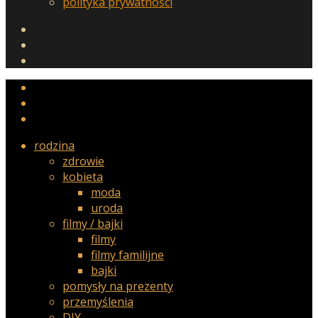
polityka prywatności
rodzina
zdrowie
kobieta
moda
uroda
filmy / bajki
filmy
filmy familijne
bajki
pomysły na prezenty
przemyślenia
DIY