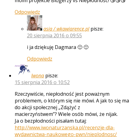
moim projekcie Blogerzy vs Niepłodność! 😘😘😘
Odpowiedz
asia / wkawiarence.pl
pisze:
20 sierpnia 2016 o 09:55
i ja dziękuję Dagmara 🙂 🙂
Odpowiedz
Iwona
pisze:
15 sierpnia 2016 o 10:52
Rzeczywiście, niepłodność jest poważnym
problemem, o którym się nie mówi. A jak to się ma
do akcji społecznej „Zdążyć z
macierzyństwem”? Wiele osób mówi, że nijak.
Ja o bezpłodności pisałam tutaj:
http://www.iwonaturzanska.pl/recenzje-dla-
wydawnictwa-naukowego-pwn/nieplodnosc/