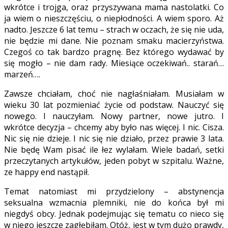
wkrótce i trojga, oraz przyszywana mama nastolatki. Co
ja wiem o nieszczęściu, o niepłodności. A wiem sporo. Aż
nadto. Jeszcze 6 lat temu – strach w oczach, że się nie uda,
nie będzie mi dane. Nie poznam smaku macierzyństwa.
Czegoś co tak bardzo pragnę. Bez którego wydawać by
się mogło – nie dam rady. Miesiące oczekiwań.. starań…
marzeń….
Zawsze chciałam, choć nie nagłaśniałam. Musiałam w
wieku 30 lat pozmieniać życie od podstaw. Nauczyć się
nowego. I nauczyłam. Nowy partner, nowe jutro. I
wkrótce decyzja – chcemy aby było nas więcej. I nic. Cisza.
Nic się nie dzieje. I nic się nie działo, przez prawie 3 lata.
Nie będę Wam pisać ile łez wylałam. Wiele badań, setki
przeczytanych artykułów, jeden pobyt w szpitalu. Ważne,
ze happy end nastąpił.
Temat natomiast mi przydzielony – abstynencja
seksualna wzmacnia plemniki, nie do końca był mi
niegdyś obcy. Jednak podejmując się tematu co nieco się
w niego jeszcze zagłębiłam. Otóż, jest w tym dużo prawdy,