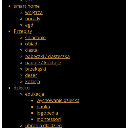
smart home
wnętrza
porady
agd
Przepisy
śniadanie
obiad
ciasta
babeczki / ciasteczka
napoje / koktajle
przekąski
deser
kolacja
dziecko
edukacja
wychowanie dziecka
nauka
logopedia
montessori
ubrania dla dzieci