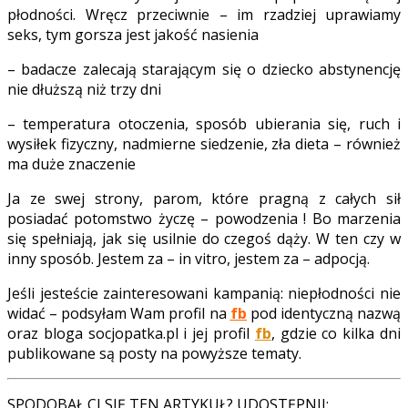
płodności. Wręcz przeciwnie – im rzadziej uprawiamy
seks, tym gorsza jest jakość nasienia
– badacze zalecają starającym się o dziecko abstynencję
nie dłuższą niż trzy dni
– temperatura otoczenia, sposób ubierania się, ruch i
wysiłek fizyczny, nadmierne siedzenie, zła dieta – również
ma duże znaczenie
Ja ze swej strony, parom, które pragną z całych sił
posiadać potomstwo życzę – powodzenia ! Bo marzenia
się spełniają, jak się usilnie do czegoś dąży. W ten czy w
inny sposób. Jestem za – in vitro, jestem za – adpocją.
Jeśli jesteście zainteresowani kampanią: niepłodności nie
widać – podsyłam Wam profil na
fb
pod identyczną nazwą
oraz bloga socjopatka.pl i jej profil
fb
, gdzie co kilka dni
publikowane są posty na powyższe tematy.
SPODOBAŁ CI SIĘ TEN ARTYKUŁ? UDOSTĘPNIJ: