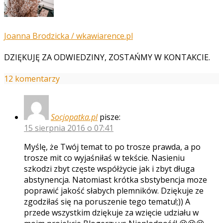
Joanna Brodzicka / wkawiarence.pl
DZIĘKUJĘ ZA ODWIEDZINY, ZOSTAŃMY W KONTAKCIE.
12 komentarzy
Socjopatka.pl
pisze:
15 sierpnia 2016 o 07:41
Myślę, że Twój temat to po trosze prawda, a po
trosze mit co wyjaśniłaś w tekście. Nasieniu
szkodzi zbyt częste współżycie jak i zbyt długa
abstynencja. Natomiast krótka sbstybencja moze
poprawić jakość słabych plemników. Dziękuje ze
zgodziłaś się na poruszenie tego tematu!;)) A
przede wszystkim dziękuje za wzięcie udziału w