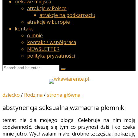
ciekawe miejsca
atrakcje w Polsce
atrakcje na podkarpaciu
atrakcje w Europie
kontakt
o mnie
kontakt / współpraca
NEWSLETTER
polityka prywatności
dziecko
/
Rodzina
/
strona główna
abstynencja seksualna wzmacnia plemniki
temat nie dla mojego bloga. Celebruje na nim moją
codzienność, cieszę się tym co przynosi dziś i co czeka
mnie jutro. Wychwalam małe, drobne szczęścia, pokazuję