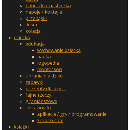
babeczki / ciasteczka
napoje / koktajle
przekąski
deser
kolacja
dziecko
edukacja
wychowanie dziecka
nauka
logopedia
montessori
ubrania dla dzieci
zabawki
prezenty dla dzieci
fajne rzeczy
gry planszowe
ciekawostki
aplikacje / gry / programowanie
zrób to sam
książki