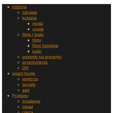
rodzina
zdrowie
kobieta
moda
uroda
filmy / bajki
filmy
filmy familijne
bajki
pomysły na prezenty
przemyślenia
DIY
smart home
wnętrza
porady
agd
Przepisy
śniadanie
obiad
ciasta