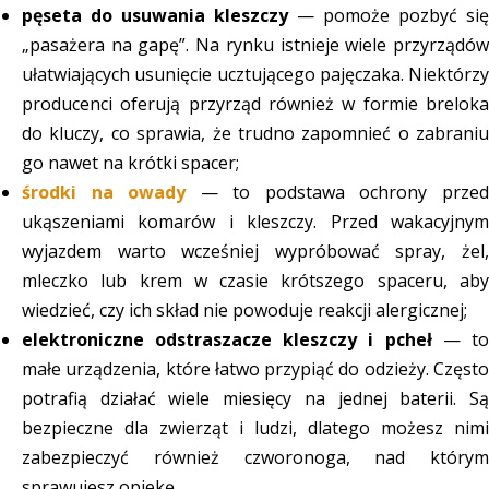
pęseta do usuwania kleszczy
— pomoże pozbyć się
„pasażera na gapę”. Na rynku istnieje wiele przyrządów
ułatwiających usunięcie ucztującego pajęczaka. Niektórzy
producenci oferują przyrząd również w formie breloka
do kluczy, co sprawia, że trudno zapomnieć o zabraniu
go nawet na krótki spacer;
środki na owady
— to podstawa ochrony prze
ukąszeniami komarów i kleszczy. Przed wakacyjnym
wyjazdem warto wcześniej wypróbować spray, żel,
mleczko lub krem w czasie krótszego spaceru, aby
wiedzieć, czy ich skład nie powoduje reakcji alergicznej;
elektroniczne odstraszacze kleszczy i pcheł
— t
małe urządzenia, które łatwo przypiąć do odzieży. Często
potrafią działać wiele miesięcy na jednej baterii. Są
bezpieczne dla zwierząt i ludzi, dlatego możesz nimi
zabezpieczyć również czworonoga, nad którym
sprawujesz opiekę.