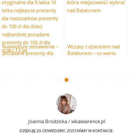
Największe zestawienie –
Wczasy z dzieckiem nad
pożądane prezenty dla
Balatonem – co warto
chłopców i dziewczynek 7-
wiedzieć!
13 lat do 100zł – 200
pomysłów
Joanna Brodzicka / wkawiarence.pl
DZIĘKUJĘ ZA ODWIEDZINY, ZOSTAŃMY W KONTAKCIE.