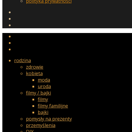
polityka prywatności
rodzina
zdrowie
kobieta
moda
uroda
filmy / bajki
filmy
filmy familijne
bajki
pomysły na prezenty
przemyślenia
DIY