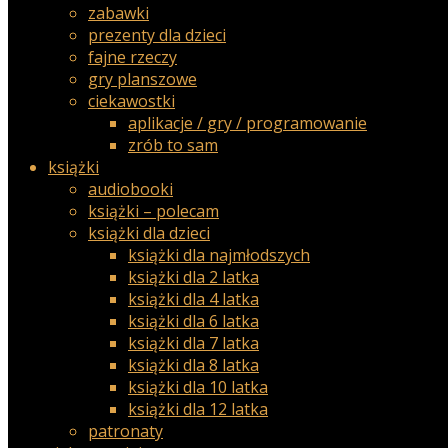
zabawki
prezenty dla dzieci
fajne rzeczy
gry planszowe
ciekawostki
aplikacje / gry / programowanie
zrób to sam
książki
audiobooki
książki – polecam
książki dla dzieci
książki dla najmłodszych
książki dla 2 latka
książki dla 4 latka
książki dla 6 latka
książki dla 7 latka
książki dla 8 latka
książki dla 10 latka
książki dla 12 latka
patronaty