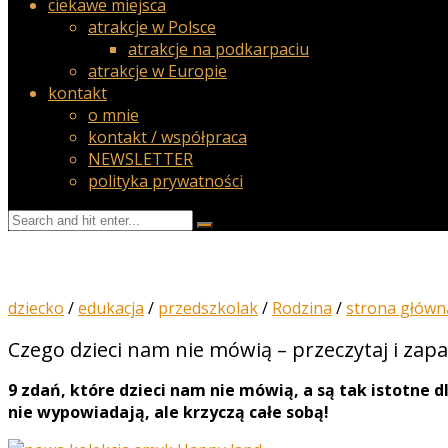
ciekawe miejsca
atrakcje w Polsce
atrakcje na podkarpaciu
atrakcje w Europie
kontakt
o mnie
kontakt / współpraca
NEWSLETTER
polityka prywatności
dziecko
/
edukacja
/
przedszkolak
/
Rodzina
/
strona główn
Czego dzieci nam nie mówią – przeczytaj i zapa
9 zdań, które
dzieci nam nie mówią
, a są tak istotne 
nie wypowiadają, ale krzyczą całe sobą!