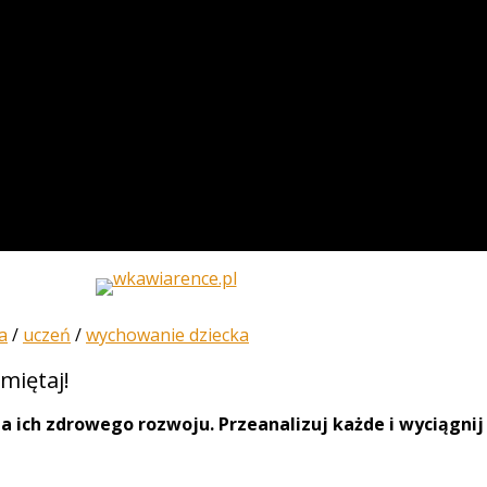
a
/
uczeń
/
wychowanie dziecka
miętaj!
dla ich zdrowego rozwoju. Przeanalizuj każde i wyciągnij 