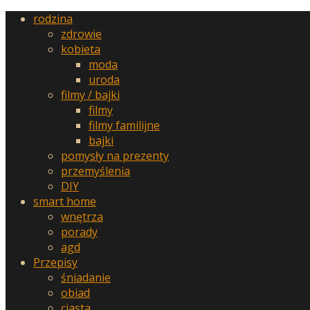
rodzina
zdrowie
kobieta
moda
uroda
filmy / bajki
filmy
filmy familijne
bajki
pomysły na prezenty
przemyślenia
DIY
smart home
wnętrza
porady
agd
Przepisy
śniadanie
obiad
ciasta