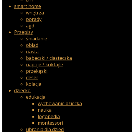
smart home
wnętrza
porady
agd
Przepisy
śniadanie
obiad
ciasta
babeczki / ciasteczka
napoje / koktajle
przekąski
deser
kolacja
dziecko
edukacja
wychowanie dziecka
nauka
logopedia
montessori
ubrania dla dzieci