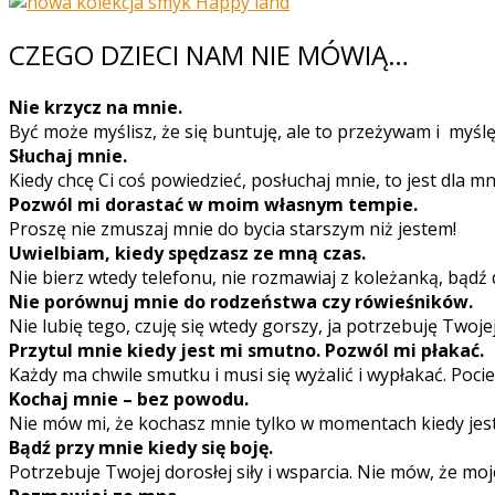
CZEGO DZIECI NAM NIE MÓWIĄ…
Nie krzycz na mnie.
Być może myślisz, że się buntuję, ale to przeżywam i myślę
Słuchaj mnie.
Kiedy chcę Ci coś powiedzieć, posłuchaj mnie, to jest dla m
Pozwól mi dorastać w moim własnym tempie.
Proszę nie zmuszaj mnie do bycia starszym niż jestem!
Uwielbiam, kiedy spędzasz ze mną czas.
Nie bierz wtedy telefonu, nie rozmawiaj z koleżanką, bądź d
Nie porównuj mnie do rodzeństwa czy rówieśników.
Nie lubię tego, czuję się wtedy gorszy, ja potrzebuję Twojej
Przytul mnie kiedy jest mi smutno. Pozwól mi płakać.
Każdy ma chwile smutku i musi się wyżalić i wypłakać. Pocies
Kochaj mnie – bez powodu.
Nie mów mi, że kochasz mnie tylko w momentach kiedy jeste
Bądź przy mnie kiedy się boję.
Potrzebuje Twojej dorosłej siły i wsparcia. Nie mów, że moj