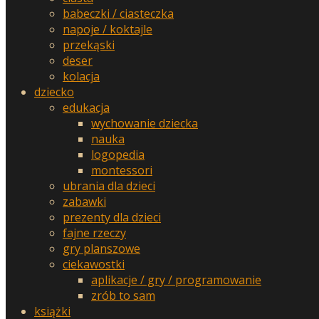
babeczki / ciasteczka
napoje / koktajle
przekąski
deser
kolacja
dziecko
edukacja
wychowanie dziecka
nauka
logopedia
montessori
ubrania dla dzieci
zabawki
prezenty dla dzieci
fajne rzeczy
gry planszowe
ciekawostki
aplikacje / gry / programowanie
zrób to sam
książki