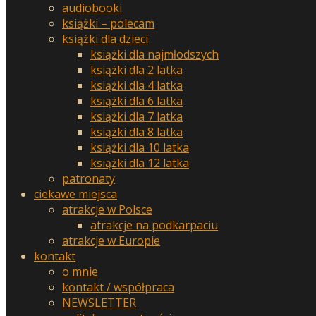
audiobooki
książki – polecam
książki dla dzieci
książki dla najmłodszych
książki dla 2 latka
książki dla 4 latka
książki dla 6 latka
książki dla 7 latka
książki dla 8 latka
książki dla 10 latka
książki dla 12 latka
patronaty
ciekawe miejsca
atrakcje w Polsce
atrakcje na podkarpaciu
atrakcje w Europie
kontakt
o mnie
kontakt / współpraca
NEWSLETTER