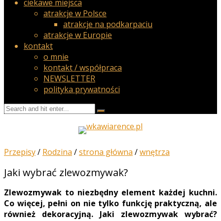
ciekawe miejsca
atrakcje w Polsce
atrakcje na podkarpaciu
atrakcje w Europie
kontakt
o mnie
kontakt / współpraca
NEWSLETTER
polityka prywatności
Przepisy
/
Rodzina
/
strona główna
/
wnętrza
Jaki wybrać zlewozmywak?
Zlewozmywak to niezbędny element każdej kuchni.
Co więcej, pełni on nie tylko funkcję praktyczną, ale
również dekoracyjną. Jaki zlewozmywak wybrać?