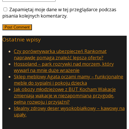
Zapamiętaj moje dane w tej przeglądarce podczas
pisania kolejnych komentarzy.
Ostatnie wpisy
Czy porównywarka ubezpieczeń Rankomat
naprawdę pomaga znaleźć lepszą ofertę?
Hossoland – park rozrywki nad morzem, który
wywarł na mnie duże wrażenie
Sklep meblowy Agata oczami mamy – funkcjonalne
meble do sypialni i pokoju dziecka
Jak obozy młodzieżowe z BUT Kocham Wakacje
zmieniają wakacje w niezapomnianą przygodę,
pełną rozwoju i przyjaźni?
Idealny zdrowy deser wysokobiałkowy – kawowy na
upały.