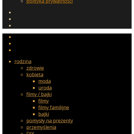
polityka prywatności
rodzina
zdrowie
kobieta
moda
uroda
filmy / bajki
filmy
filmy familijne
bajki
pomysły na prezenty
przemyślenia
DIY