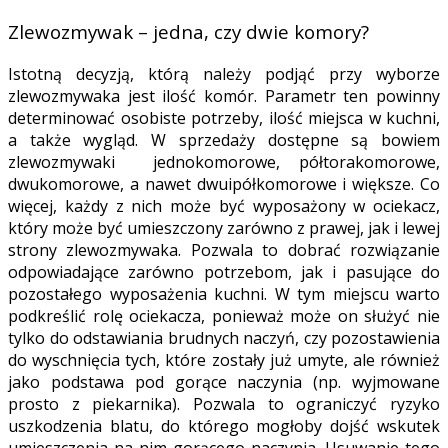
Zlewozmywak – jedna, czy dwie komory?
Istotną decyzją, którą należy podjąć przy wyborze
zlewozmywaka jest ilość komór. Parametr ten powinny
determinować osobiste potrzeby, ilość miejsca w kuchni,
a także wygląd. W sprzedaży dostępne są bowiem
zlewozmywaki jednokomorowe, półtorakomorowe,
dwukomorowe, a nawet dwuipółkomorowe i większe. Co
więcej, każdy z nich może być wyposażony w ociekacz,
który może być umieszczony zarówno z prawej, jak i lewej
strony zlewozmywaka. Pozwala to dobrać rozwiązanie
odpowiadające zarówno potrzebom, jak i pasujące do
pozostałego wyposażenia kuchni. W tym miejscu warto
podkreślić rolę ociekacza, ponieważ może on służyć nie
tylko do odstawiania brudnych naczyń, czy pozostawienia
do wyschnięcia tych, które zostały już umyte, ale również
jako podstawa pod gorące naczynia (np. wyjmowane
prosto z piekarnika). Pozwala to ograniczyć ryzyko
uszkodzenia blatu, do którego mogłoby dojść wskutek
umieszczenia na nim gorącego naczynia. Usuwanie tego