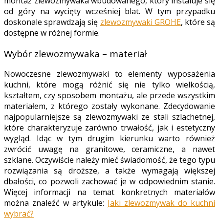
montaż zlewozmywaka wbudowanego, który instaluje się
od góry na wycięty wcześniej blat. W tym przypadku
doskonale sprawdzają się
zlewozmywaki GROHE
, które są
dostępne w różnej formie.
Wybór zlewozmywaka – materiał
Nowoczesne zlewozmywaki to elementy wyposażenia
kuchni, które mogą różnić się nie tylko wielkością,
kształtem, czy sposobem montażu, ale przede wszystkim
materiałem, z którego zostały wykonane. Zdecydowanie
najpopularniejsze są zlewozmywaki ze stali szlachetnej,
które charakteryzuje zarówno trwałość, jak i estetyczny
wygląd. Idąc w tym drugim kierunku warto również
zwrócić uwagę na granitowe, ceramiczne, a nawet
szklane. Oczywiście należy mieć świadomość, że tego typu
rozwiązania są droższe, a także wymagają większej
dbałości, co pozwoli zachować je w odpowiednim stanie.
Więcej informacji na temat konkretnych materiałów
można znaleźć w artykule:
Jaki zlewozmywak do kuchni
wybrać?