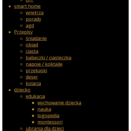
smart home
wnętrza
porady
agd
Przepisy
śniadanie
obiad
ciasta
babeczki / ciasteczka
napoje / koktajle
przekąski
deser
kolacja
dziecko
edukacja
wychowanie dziecka
nauka
logopedia
montessori
ubrania dla dzieci