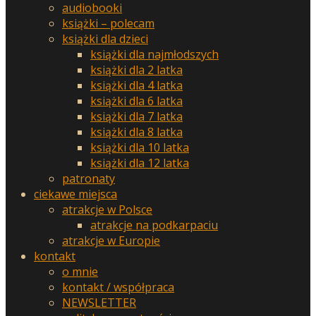
audiobooki
książki – polecam
książki dla dzieci
książki dla najmłodszych
książki dla 2 latka
książki dla 4 latka
książki dla 6 latka
książki dla 7 latka
książki dla 8 latka
książki dla 10 latka
książki dla 12 latka
patronaty
ciekawe miejsca
atrakcje w Polsce
atrakcje na podkarpaciu
atrakcje w Europie
kontakt
o mnie
kontakt / współpraca
NEWSLETTER