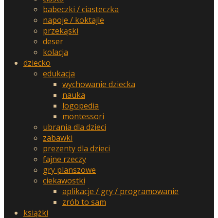
babeczki / ciasteczka
napoje / koktajle
przekąski
deser
kolacja
dziecko
edukacja
wychowanie dziecka
nauka
logopedia
montessori
ubrania dla dzieci
zabawki
prezenty dla dzieci
fajne rzeczy
gry planszowe
ciekawostki
aplikacje / gry / programowanie
zrób to sam
książki