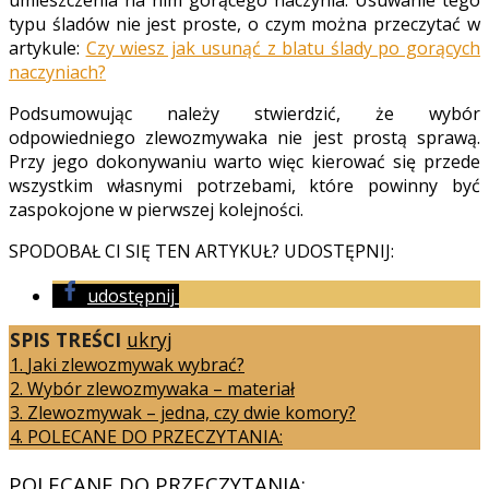
typu śladów nie jest proste, o czym można przeczytać w
artykule:
Czy wiesz jak usunąć z blatu ślady po gorących
naczyniach?
Podsumowując należy stwierdzić, że wybór
odpowiedniego zlewozmywaka nie jest prostą sprawą.
Przy jego dokonywaniu warto więc kierować się przede
wszystkim własnymi potrzebami, które powinny być
zaspokojone w pierwszej kolejności.
SPODOBAŁ CI SIĘ TEN ARTYKUŁ? UDOSTĘPNIJ:
udostępnij
SPIS TREŚCI
ukryj
1.
Jaki zlewozmywak wybrać?
2.
Wybór zlewozmywaka – materiał
3.
Zlewozmywak – jedna, czy dwie komory?
4.
POLECANE DO PRZECZYTANIA:
POLECANE DO PRZECZYTANIA: