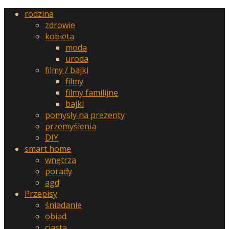
rodzina
zdrowie
kobieta
moda
uroda
filmy / bajki
filmy
filmy familijne
bajki
pomysły na prezenty
przemyślenia
DIY
smart home
wnętrza
porady
agd
Przepisy
śniadanie
obiad
ciasta