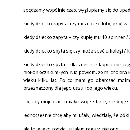
spędzamy wspólnie czas, wygłupiamy się do upad
kiedy dziecko zapyta, czy może cała dobę grać w 
kiedy dziecko zapyta – czy kupię mu 10 spinner / 
kiedy dziecko spyta się czy może spać u kolegi / k
kiedy dziecko spyta – dlaczego nie kupisz mi cze
niekoniecznie miłych. Nie powiem, że mi cholera 
wieku kilku lat. Po co mam go obarczać moim
przeznaczony dla jego uszu i do jego wieku.
chę aby moje dzieci miały swoje zdanie, nie boję 
jednocześnie chcę aby mi ufały, wiedziały, że pók
ale to ja jako rodzic, ustalam reguły, nie one.