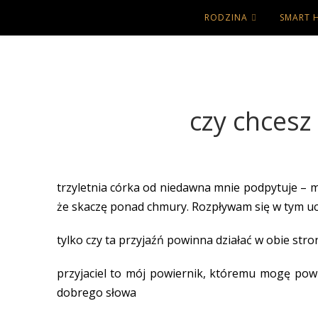
RODZINA
SMART 
czy chcesz
trzyletnia córka od niedawna mnie podpytuje – mam
że skaczę ponad chmury. Rozpływam się w tym ucz
tylko czy ta przyjaźń powinna działać w obie stro
przyjaciel to mój powiernik, któremu mogę powi
dobrego słowa