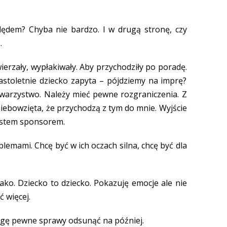
ędem? Chyba nie bardzo. I w drugą stronę, czy
.
wierzały, wypłakiwały. Aby przychodziły po poradę.
astoletnie dziecko zapyta – pójdziemy na imprę?
owarzystwo. Należy mieć pewne rozgraniczenia. Z
wniebowzięta, że przychodzą z tym do mnie. Wyjście
jestem sponsorem.
blemami. Chcę być w ich oczach silna, chcę być dla
jako. Dziecko to dziecko. Pokazuję emocje ale nie
 więcej.
mogę pewne sprawy odsunąć na później.