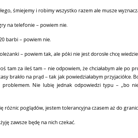
łego, śmiejemy i robimy wszystko razem ale musze wyznacza
gry na telefonie – powiem nie.
20 barbi – powiem nie.
oleżanki – powiem tak, ale póki nie jest dorosłe chcę wiedzieć
goś tam za ileś tam – nie odpowiem, że chciałabym ale po pro
kasy brakło na prąd – tak jak powiedziałabym przyjaciółce. 
 problemem. Nie lubię jednak odpowiedzi typu – „bo nie
się różnic poglądów, jestem tolerancyjna czasem aż do granic
i żyję zawsze będę na nich czekać.