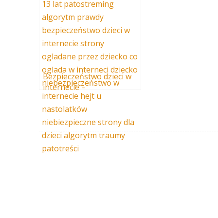
Bezpieczeństwo dzieci w
internecie –
patostreaming, algorytm
traumy i ukryte
zagrożenia