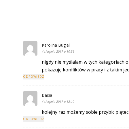
Karolina Bugiel
4 sierpnia 2017 o 10:36
nigdy nie myślałam w tych kategoriach o p
pokazuję konfliktów w pracy i z takim je
ODPOWIEDZ
Basia
4 sierpnia 2017 o 12:10
kolejny raz możemy sobie przybic piąte
ODPOWIEDZ