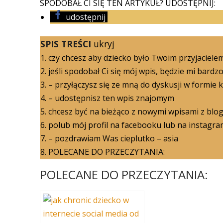
SPODOBAŁ CI SIĘ TEN ARTYKUŁ? UDOSTĘPNIJ:
udostępnij
SPIS TREŚCI
ukryj
1.
czy chcesz aby dziecko było Twoim przyjaciele
2.
jeśli spodobał Ci się mój wpis, będzie mi bardzo m
3.
– przyłączysz się ze mną do dyskusji w formie
4.
– udostępnisz ten wpis znajomym
5.
chcesz być na bieżąco z nowymi wpisami z blo
6.
polub mój profil na facebooku lub na instagrami
7.
– pozdrawiam Was cieplutko – asia
8.
POLECANE DO PRZECZYTANIA:
POLECANE DO PRZECZYTANIA: