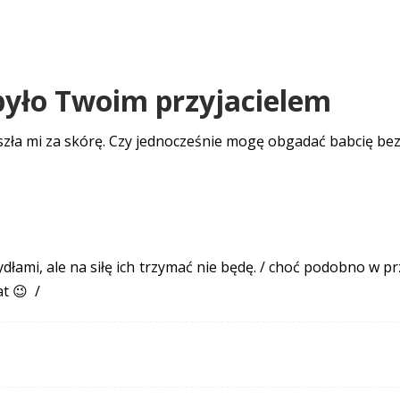
 było Twoim przyjacielem
aszła mi za skórę. Czy jednocześnie mogę obgadać babcię be
ydłami, ale na siłę ich trzymać nie będę. / choć podobno w
at 😉 /