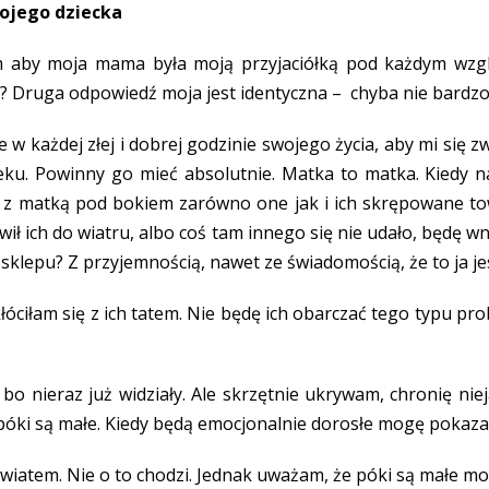
wojego dziecka
ym aby moja mama była moją przyjaciółką pod każdym wzgl
y? Druga odpowiedź moja jest identyczna – chyba nie bardzo
 w każdej złej i dobrej godzinie swojego życia, aby mi się z
wieku. Powinny go mieć absolutnie. Matka to matka. Kiedy n
ły z matką pod bokiem zarówno one jak i ich skrępowane t
wił ich do wiatru, albo coś tam innego się nie udało, będę 
 sklepu? Z przyjemnością, nawet ze świadomością, że to ja 
kłóciłam się z ich tatem. Nie będę ich obarczać tego typu pro
 bo nieraz już widziały. Ale skrzętnie ukrywam, chronię nie
óki są małe. Kiedy będą emocjonalnie dorosłe mogę pokazać
światem. Nie o to chodzi. Jednak uważam, że póki są małe 