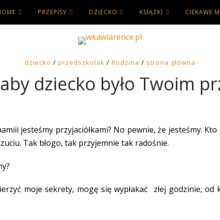
HOME
PRZEPISY
DZIECKO
KSIĄŻKI
CIEKAWE M
dziecko
/
przedszkolak
/
Rodzina
/
strona główna
 aby dziecko było Twoim pr
iii jesteśmy przyjaciółkami? No pewnie, że jesteśmy. Kto by
uciu. Tak błogo, tak przyjemnie tak radośnie.
ny?
erzyć moje sekrety, mogę się wypłakać złej godzinie, od