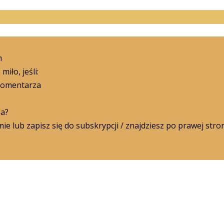
m
iło, jeśli:
 komentarza
ga?
e lub zapisz się do subskrypcji / znajdziesz po prawej stron