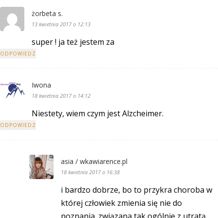
żorbeta s.
13 kwietnia 2017 o 12:13
super ! ja też jestem za
ODPOWIEDZ
Iwona
18 kwietnia 2017 o 14:12
Niestety, wiem czym jest Alzcheimer.
ODPOWIEDZ
asia / wkawiarence.pl
18 kwietnia 2017 o 16:38
i bardzo dobrze, bo to przykra choroba w
której człowiek zmienia się nie do
poznania. związana tak ogólnie z utratą