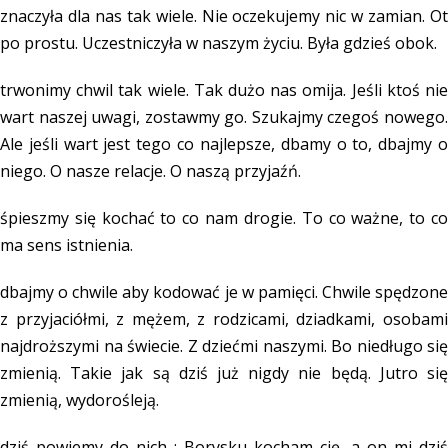
znaczyła dla nas tak wiele. Nie oczekujemy nic w zamian. Ot
po prostu. Uczestniczyła w naszym życiu. Była gdzieś obok.
trwonimy chwil tak wiele. Tak dużo nas omija. Jeśli ktoś nie
wart naszej uwagi, zostawmy go. Szukajmy czegoś nowego.
Ale jeśli wart jest tego co najlepsze, dbamy o to, dbajmy o
niego. O nasze relacje. O naszą przyjaźń.
śpieszmy się kochać to co nam drogie. To co ważne, to co
ma sens istnienia.
dbajmy o chwile aby kodować je w pamięci. Chwile spędzone
z przyjaciółmi, z mężem, z rodzicami, dziadkami, osobami
najdroższymi na świecie. Z dziećmi naszymi. Bo niedługo się
zmienią. Takie jak są dziś już nigdy nie będą. Jutro się
zmienią, wydorośleją.
dziś powiemy do nich : Borysku kocham cię, a on mi dziś