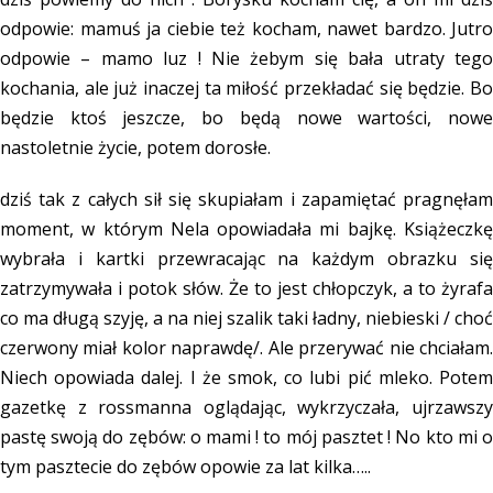
odpowie: mamuś ja ciebie też kocham, nawet bardzo. Jutro
odpowie – mamo luz ! Nie żebym się bała utraty tego
kochania, ale już inaczej ta miłość przekładać się będzie. Bo
będzie ktoś jeszcze, bo będą nowe wartości, nowe
nastoletnie życie, potem dorosłe.
dziś tak z całych sił się skupiałam i zapamiętać pragnęłam
moment, w którym Nela opowiadała mi bajkę. Książeczkę
wybrała i kartki przewracając na każdym obrazku się
zatrzymywała i potok słów. Że to jest chłopczyk, a to żyrafa
co ma długą szyję, a na niej szalik taki ładny, niebieski / choć
czerwony miał kolor naprawdę/. Ale przerywać nie chciałam.
Niech opowiada dalej. I że smok, co lubi pić mleko. Potem
gazetkę z rossmanna oglądając, wykrzyczała, ujrzawszy
pastę swoją do zębów: o mami ! to mój pasztet ! No kto mi o
tym pasztecie do zębów opowie za lat kilka…..