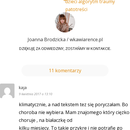
Joanna Brodzicka / wkawiarence.pl
DZIĘKUJĘ ZA ODWIEDZINY, ZOSTAŃMY W KONTAKCIE.
11 komentarzy
kaja
9 kwietnia 2017 o 13:10
klimatycznie, a nad tekstem tez się poryczałam. Bo
choroba nie wybiera. Mam znajomego który cięzko
choruje , na białaczkę od
kilku miesięcy. To takie przykre i nie potrafię go