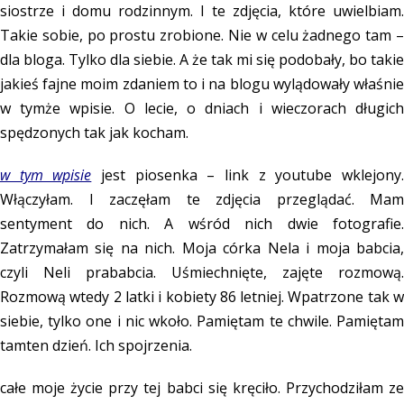
siostrze i domu rodzinnym. I te zdjęcia, które uwielbiam.
Takie sobie, po prostu zrobione. Nie w celu żadnego tam –
dla bloga. Tylko dla siebie. A że tak mi się podobały, bo takie
jakieś fajne moim zdaniem to i na blogu wylądowały właśnie
w tymże wpisie. O lecie, o dniach i wieczorach długich
spędzonych tak jak kocham.
w tym wpisie
jest piosenka – link z youtube wklejony
Włączyłam. I zaczęłam te zdjęcia przeglądać. Mam
sentyment do nich. A wśród nich dwie fotografie.
Zatrzymałam się na nich. Moja córka Nela i moja babcia,
czyli Neli prababcia. Uśmiechnięte, zajęte rozmową.
Rozmową wtedy 2 latki i kobiety 86 letniej. Wpatrzone tak w
siebie, tylko one i nic wkoło. Pamiętam te chwile. Pamiętam
tamten dzień. Ich spojrzenia.
całe moje życie przy tej babci się kręciło. Przychodziłam ze