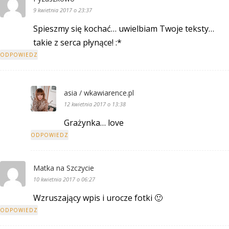
9 kwietnia 2017 o 23:37
Spieszmy się kochać… uwielbiam Twoje teksty…
takie z serca płynące! :*
ODPOWIEDZ
asia / wkawiarence.pl
12 kwietnia 2017 o 13:38
Grażynka… love
ODPOWIEDZ
Matka na Szczycie
10 kwietnia 2017 o 06:27
Wzruszający wpis i urocze fotki 🙂
ODPOWIEDZ