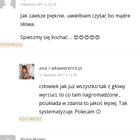
9 kwietnia 2017 o 22:33
Jak zawsze pięknie.. uwielbiam czytać bo mądre
słowa..
Spieszmy się kochać…. 😍😍😍😍😍
ODPOWIEDZ
asia / wkawiarence.pl
12 kwietnia 2017 o 13:39
człowiek jak już wszystko tak z głowy
wyrzuci, to co tam nagromadzone ,
poukłada w zdania to jakoś lepiej. Tak
systematyzuje. Polecam 🙂
ODPOWIEDZ
Pyzuszkowo