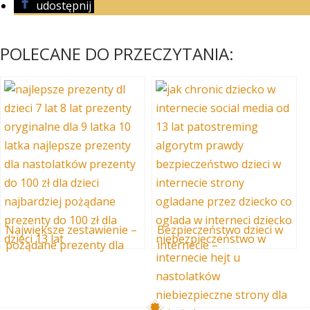
udostępnij
POLECANE DO PRZECZYTANIA:
Największe zestawienie –
Bezpieczeństwo dzieci w
pożądane prezenty dla
internecie –
chłopców i dziewczynek 7-
patostreaming, algorytm
13 lat do 100zł – 200
traumy i ukryte
pomysłów
zagrożenia