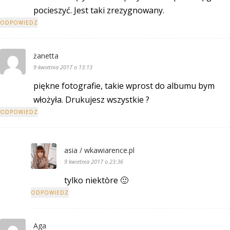
pocieszyć. Jest taki zrezygnowany.
ODPOWIEDZ
żanetta
9 kwietnia 2017 o 13:13
piękne fotografie, takie wprost do albumu bym
włożyła. Drukujesz wszystkie ?
ODPOWIEDZ
asia / wkawiarence.pl
9 kwietnia 2017 o 23:36
tylko niektòre 🙂
ODPOWIEDZ
Aga