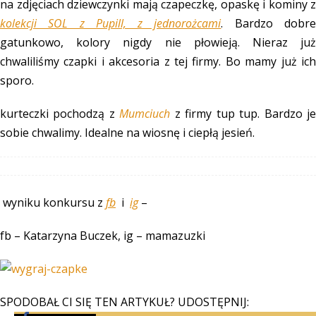
na zdjęciach dziewczynki mają czapeczkę, opaskę i kominy z
kolekcji SOL z Pupill, z jednorożcami
. Bardzo dobr
gatunkowo, kolory nigdy nie płowieją. Nieraz już
chwaliliśmy czapki i akcesoria z tej firmy. Bo mamy już ich
sporo.
kurteczki pochodzą z
Mumciuch
z firmy tup tup. Bardzo j
sobie chwalimy. Idealne na wiosnę i ciepłą jesień.
wyniku konkursu z
fb
i
ig
–
fb – Katarzyna Buczek, ig – mamazuzki
SPODOBAŁ CI SIĘ TEN ARTYKUŁ? UDOSTĘPNIJ: