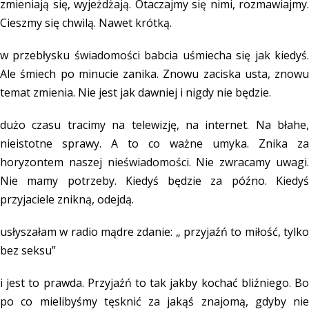
zmieniają się, wyjeżdżają. Otaczajmy się nimi, rozmawiajmy.
Cieszmy się chwilą. Nawet krótką.
w przebłysku świadomości babcia uśmiecha się jak kiedyś.
Ale śmiech po minucie zanika. Znowu zaciska usta, znowu
temat zmienia. Nie jest jak dawniej i nigdy nie będzie.
dużo czasu tracimy na telewizję, na internet. Na błahe,
nieistotne sprawy. A to co ważne umyka. Znika za
horyzontem naszej nieświadomości. Nie zwracamy uwagi.
Nie mamy potrzeby. Kiedyś będzie za późno. Kiedyś
przyjaciele znikną, odejdą.
usłyszałam w radio mądre zdanie: „ przyjaźń to miłość, tylko
bez seksu”
i jest to prawda. Przyjaźń to tak jakby kochać bliźniego. Bo
po co mielibyśmy tęsknić za jakąś znajomą, gdyby nie