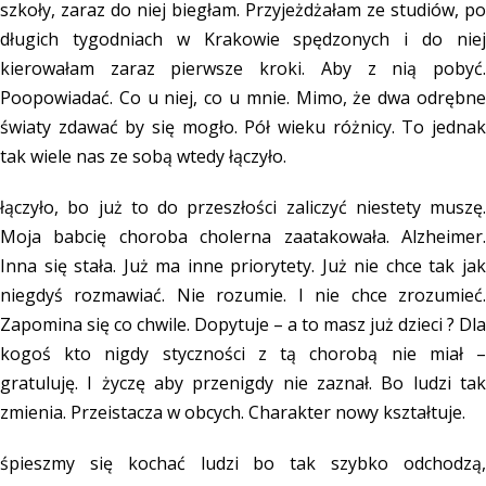
szkoły, zaraz do niej biegłam. Przyjeżdżałam ze studiów, po
długich tygodniach w Krakowie spędzonych i do niej
kierowałam zaraz pierwsze kroki. Aby z nią pobyć.
Poopowiadać. Co u niej, co u mnie. Mimo, że dwa odrębne
światy zdawać by się mogło. Pół wieku różnicy. To jednak
tak wiele nas ze sobą wtedy łączyło.
łączyło, bo już to do przeszłości zaliczyć niestety muszę.
Moja babcię choroba cholerna zaatakowała. Alzheimer.
Inna się stała. Już ma inne priorytety. Już nie chce tak jak
niegdyś rozmawiać. Nie rozumie. I nie chce zrozumieć.
Zapomina się co chwile. Dopytuje – a to masz już dzieci ? Dla
kogoś kto nigdy styczności z tą chorobą nie miał –
gratuluję. I życzę aby przenigdy nie zaznał. Bo ludzi tak
zmienia. Przeistacza w obcych. Charakter nowy kształtuje.
śpieszmy się kochać ludzi bo tak szybko odchodzą,