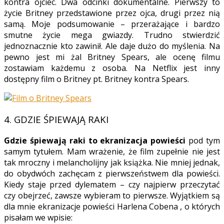
kontra ojciec. Dwa odcinki dokumentalne. Pierwszy to
życie Britney przedstawione przez ojca, drugi przez nią
samą. Moje podsumowanie – przerażające i bardzo
smutne życie mega gwiazdy. Trudno stwierdzić
jednoznacznie kto zawinił. Ale daje dużo do myślenia. Na
pewno jest mi żal Britney Spears, ale ocenę filmu
zostawiam każdemu z osoba. Na Netflix jest inny
dostępny film o Britney pt. Britney kontra Spears.
4.
GDZIE ŚPIEWAJĄ RAKI
Gdzie śpiewają raki to ekranizacja powieści
pod tym
samym tytułem. Mam wrażenie, że film zupełnie nie jest
tak mroczny i melancholijny jak książka. Nie mniej jednak,
do obydwóch zachęcam z pierwszeństwem dla powieści.
Kiedy staje przed dylematem – czy najpierw przeczytać
czy obejrzeć, zawsze wybieram to pierwsze. Wyjątkiem są
dla mnie ekranizacje powieści Harlena Cobena , o których
pisałam we wpisie: