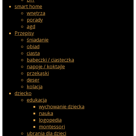
smart home
wnętrza
porady
agd
Przepisy
śniadanie
obiad
ciasta
babeczki / ciasteczka
napoje / koktajle
przekąski
deser
kolacja
dziecko
edukacja
wychowanie dziecka
nauka
logopedia
montessori
ubrania dla dzieci