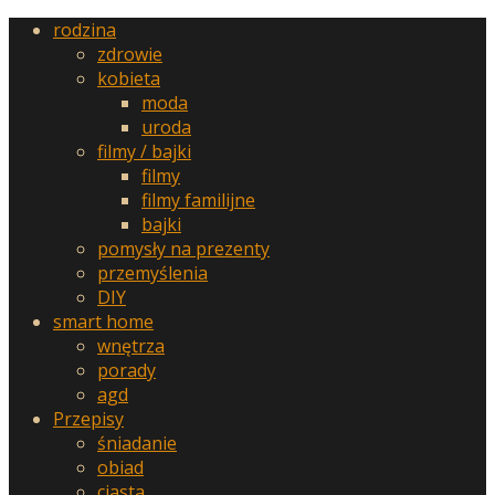
rodzina
zdrowie
kobieta
moda
uroda
filmy / bajki
filmy
filmy familijne
bajki
pomysły na prezenty
przemyślenia
DIY
smart home
wnętrza
porady
agd
Przepisy
śniadanie
obiad
ciasta