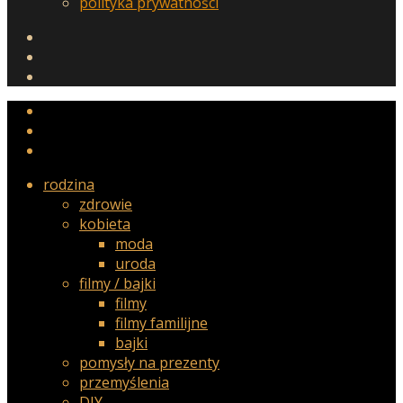
polityka prywatności
rodzina
zdrowie
kobieta
moda
uroda
filmy / bajki
filmy
filmy familijne
bajki
pomysły na prezenty
przemyślenia
DIY