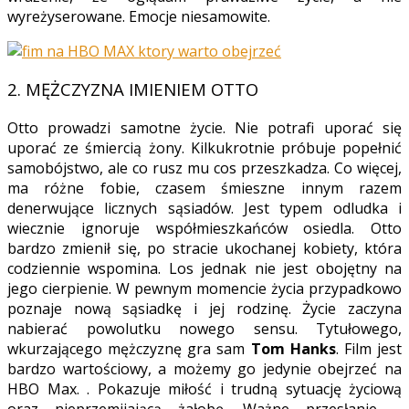
wyreżyserowane. Emocje niesamowite.
2.
MĘŻCZYZNA IMIENIEM OTTO
Otto prowadzi samotne życie. Nie potrafi uporać się
uporać ze śmiercią żony. Kilkukrotnie próbuje popełnić
samobójstwo, ale co rusz mu cos przeszkadza. Co więcej,
ma różne fobie, czasem śmieszne innym razem
denerwujące licznych sąsiadów. Jest typem odludka i
wiecznie ignoruje współmieszkańców osiedla.
Otto
bardzo zmienił się, po stracie ukochanej kobiety, która
codziennie wspomina. Los jednak nie jest obojętny na
jego cierpienie. W pewnym momencie życia przypadkowo
poznaje nową sąsiadkę i jej rodzinę. Życie zaczyna
nabierać powolutku nowego sensu. Tytułowego,
wkurzającego mężczyznę gra sam
Tom Hanks
.
Film jest
bardzo wartościowy, a możemy go jedynie obejrzeć na
HBO Max
. . Pokazuje miłość i trudną sytuację życiową