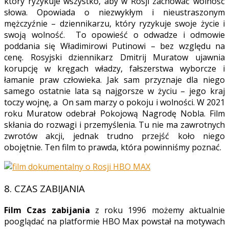
który ryzykuje wszystko, aby w Rosji zachować wolność
słowa. Opowiada o niezwykłym i nieustraszonym
mężczyźnie – dziennikarzu, który ryzykuje swoje życie i
swoją wolność. To opowieść o odwadze i odmowie
poddania się Władimirowi Putinowi – bez względu na
cenę. Rosyjski dziennikarz Dmitrij Muratow ujawnia
korupcję w kręgach władzy, fałszerstwa wyborcze i
łamanie praw człowieka. Jak sam przyznaje dla niego
samego ostatnie lata są najgorsze w życiu – jego kraj
toczy wojnę, a On sam marzy o pokoju i wolności. W 2021
roku Muratow odebrał Pokojową Nagrodę Nobla. Film
skłania do rozwagi i przemyślenia. Tu nie ma zawrotnych
zwrotów akcji, jednak trudno przejść koło niego
obojętnie. Ten film to prawda, która powinniśmy poznać.
8. CZAS ZABIJANIA
Film Czas zabijania
z roku 1996
możemy aktualnie
pooglądać na platformie
HBO Max
powstał na motywach