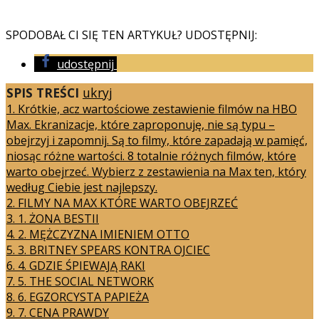
SPODOBAŁ CI SIĘ TEN ARTYKUŁ? UDOSTĘPNIJ:
udostępnij
SPIS TREŚCI
ukryj
1.
Krótkie, acz wartościowe zestawienie filmów na HBO
Max. Ekranizacje, które zaproponuję, nie są typu –
obejrzyj i zapomnij. Są to filmy, które zapadają w pamięć,
niosąc różne wartości. 8 totalnie różnych filmów, które
warto obejrzeć. Wybierz z zestawienia na Max ten, który
według Ciebie jest najlepszy.
2.
FILMY NA MAX KTÓRE WARTO OBEJRZEĆ
3.
1. ŻONA BESTII
4.
2. MĘŻCZYZNA IMIENIEM OTTO
5.
3. BRITNEY SPEARS KONTRA OJCIEC
6.
4. GDZIE ŚPIEWAJĄ RAKI
7.
5. THE SOCIAL NETWORK
8.
6. EGZORCYSTA PAPIEŻA
9.
7. CENA PRAWDY