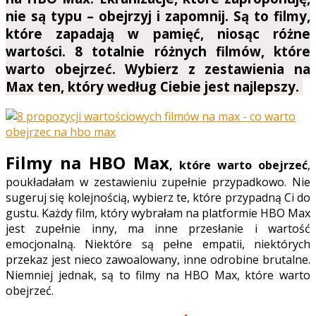
nie są typu –
obejrzyj
i zapomnij. Są to filmy,
które zapadają w pamięć, niosąc różne
wartości. 8 totalnie różnych
filmów, które
warto obejrzeć
. Wybierz z
zestawienia na
Max
ten, który według Ciebie jest najlepszy.
Filmy na HBO Max
, które warto obejrzeć
,
poukładałam w zestawieniu zupełnie przypadkowo. Nie
sugeruj się kolejnością, wybierz te, które przypadną Ci do
gustu. Każdy
film
, który wybrałam na platformie
HBO Max
jest zupełnie inny, ma inne przesłanie i wartość
emocjonalną. Niektóre są pełne empatii, niektórych
przekaz jest nieco zawoalowany, inne odrobine brutalne.
Niemniej jednak, są to
filmy na HBO Max, które warto
obejrzeć.