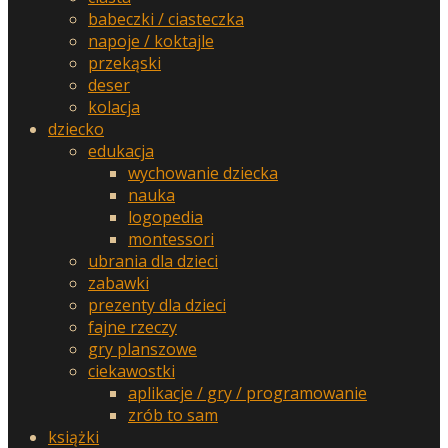
babeczki / ciasteczka
napoje / koktajle
przekąski
deser
kolacja
dziecko
edukacja
wychowanie dziecka
nauka
logopedia
montessori
ubrania dla dzieci
zabawki
prezenty dla dzieci
fajne rzeczy
gry planszowe
ciekawostki
aplikacje / gry / programowanie
zrób to sam
książki