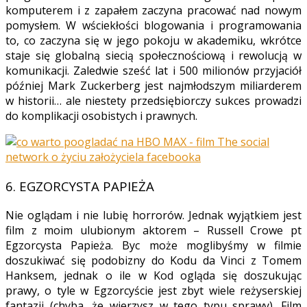
komputerem i z zapałem zaczyna pracować nad nowym
pomysłem. W wściekłości blogowania i programowania
to, co zaczyna się w jego pokoju w akademiku, wkrótce
staje się globalną siecią społecznościową i rewolucją w
komunikacji. Zaledwie sześć lat i 500 milionów przyjaciół
później Mark Zuckerberg jest najmłodszym miliarderem
w historii… ale niestety przedsiębiorczy sukces prowadzi
do komplikacji osobistych i prawnych.
6. EGZORCYSTA PAPIEŻA
Nie oglądam i nie lubię horrorów. Jednak wyjątkiem jest
film z moim ulubionym aktorem – Russell Crowe pt
Egzorcysta Papieża. Byc może moglibyśmy w filmie
doszukiwać się podobizny do Kodu da Vinci z Tomem
Hanksem, jednak o ile w Kod ogląda się doszukując
prawy, o tyle w Egzorcyście jest zbyt wiele reżyserskiej
fantazji (chyba, że wierzysz w tego typu sprawy). Film