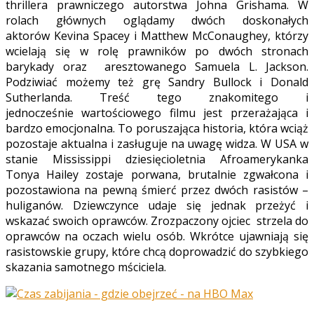
thrillera prawniczego autorstwa Johna Grishama. W
rolach głównych oglądamy dwóch doskonałych
aktorów Kevina Spacey i Matthew McConaughey, którzy
wcielają się w rolę prawników po dwóch stronach
barykady oraz aresztowanego Samuela L. Jackson.
Podziwiać możemy też grę Sandry Bullock i Donald
Sutherlanda. Treść tego znakomitego i
jednocześnie
wartościowego filmu
jest przerażająca i
bardzo emocjonalna. To poruszająca historia, która wciąż
pozostaje aktualna i zasługuje na uwagę widza. W USA w
stanie Mississippi dziesięcioletnia Afroamerykanka
Tonya Hailey zostaje porwana, brutalnie zgwałcona i
pozostawiona na pewną śmierć przez dwóch rasistów –
huliganów. Dziewczynce udaje się jednak przeżyć i
wskazać swoich oprawców. Zrozpaczony ojciec strzela do
oprawców na oczach wielu osób. Wkrótce ujawniają się
rasistowskie grupy, które chcą doprowadzić do szybkiego
skazania samotnego mściciela.