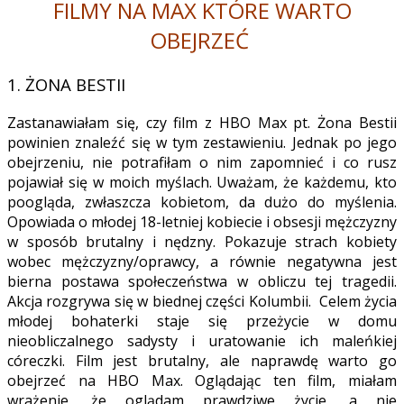
FILMY NA MAX KTÓRE WARTO
OBEJRZEĆ
1. ŻONA BESTII
Zastanawiałam się, czy
film z HBO Max
pt. Żona Bestii
powinien znaleźć się w tym zestawieniu. Jednak po jego
obejrzeniu, nie potrafiłam o nim zapomnieć i co rusz
pojawiał się w moich myślach. Uważam, że każdemu, kto
poogląda, zwłaszcza kobietom, da dużo do myślenia.
Opowiada o młodej 18-letniej kobiecie i obsesji mężczyzny
w sposób brutalny i nędzny. Pokazuje strach kobiety
wobec mężczyzny/oprawcy, a równie negatywna jest
bierna postawa społeczeństwa w obliczu tej tragedii.
Akcja rozgrywa się w biednej części Kolumbii. Celem życia
młodej bohaterki staje się przeżycie w domu
nieobliczalnego sadysty i uratowanie ich maleńkiej
córeczki.
Film
jest brutalny, ale naprawdę
warto go
obejrzeć na HBO Max
. Oglądając ten film, miałam
wrażenie, że oglądam prawdziwe życie, a nie