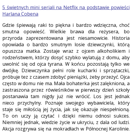
5 świetnych mini seriali na Netflix na podstawie powieści
Harlana Cobena
Gdzie śpiewają raki to piękna i bardzo wdzięczna, choć
smutna opowieść. Wielkie brawa dla reżysera, bo
przyroda zaprezentowana jest niesamowicie. Historia
opowiada o bardzo smutnym losie dziewczynki, którą
opuszcza matka. Zostaje wraz z ojcem alkoholikiem i
rodzeństwem, którzy dosyć szybko wylatują z domu, aby
uwolnić się od ojca tyrana. W końcu pozostają tylko we
dwójkę. Dziewczynka pełni role kucharki i sprzątaczki,
próbuje tez z czasem zdobyć pieniążki, żeby przeżyć. Ojca
często w domu nie ma. Mała bohaterka jest zalękniona, a
zastraszona przez rówieśników w pierwszy dzień szkoły
postanawia tam nigdy już nie wrócić. Los jest jednak
nieco przychylny. Poznaje swojego wybawiciela, który
staje się miłością jej życia, jak się okazuje niespełnioną.
To on uczy ją czytać i dzięki niemu odnosi sukces.
Niemniej jednak, wiedzie życie w ukryciu, z dala od ludzi.
Akcja rozgrywa się na mokradłach w Północnej Karolinie.