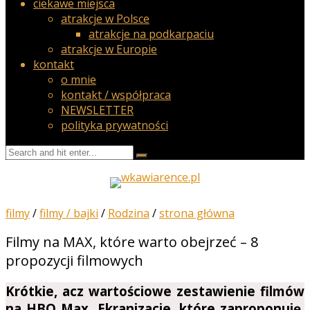
ciekawe miejsca
atrakcje w Polsce
atrakcje na podkarpaciu
atrakcje w Europie
kontakt
o mnie
kontakt / współpraca
NEWSLETTER
polityka prywatności
filmy
/
filmy / bajki
/
Rodzina
/
strona główna
Filmy na MAX, które warto obejrzeć – 8
propozycji filmowych
Krótkie, acz
wartościowe zestawienie
filmów
na HBO Max
. Ekranizacje, które zaproponuję,