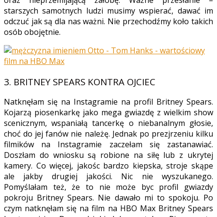
oraz nieprzemijającą żałobę. Ważne przesłanie –
starszych samotnych ludzi musimy wspierać, dawać im
odczuć jak są dla nas ważni. Nie przechodźmy koło takich
osób obojętnie.
3.
BRITNEY SPEARS KONTRA OJCIEC
Natknęłam się na Instagramie na profil Britney Spears.
Kojarzą piosenkarkę jako mega gwiazdę z wielkim show
scenicznym, wspaniałą tancerkę o niebanalnym głosie,
choć do jej fanów nie należę. Jednak po prezjrzeniu kilku
filmików na Instagramie zaczełam się zastanawiać.
Doszłam do wniosku są robione na siłę lub z ukrytej
kamery. Co więcej, jakośc bardzo kiepska, stroje skąpe
ale jakby drugiej jakości. Nic nie wyszukanego.
Pomyślałam też, że to nie może byc profil gwiazdy
pokroju Britney Spears. Nie dawało mi to spokoju. Po
czym natknęłam się na film na HBO Max Britney Spears