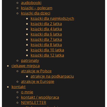
audiobooki
książki – polecam
książki dla dzieci
książki dla najmłodszych
książki dla 2 latka
książki dla 4 latka
książki dla 6 latka
książki dla 7 latka
książki dla 8 latka
książki dla 10 latka
książki dla 12 latka
patronaty
ciekawe miejsca
atrakcje w Polsce
atrakcje na podkarpaciu
atrakcje w Europie
kontakt
o mnie
kontakt / współpraca
NEWSLETTER