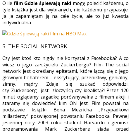
O ile
film Gdzie śpiewają raki
mogę polecić każdemu, o
tyle książka jest dla wybranych, nie każdemu przypasuje.
Ja ja zapamiętam ją na całe życie, ale to już kwestia
indywidualna.
5. THE SOCIAL NETWORK
Czy jest ktoś kto nigdy nie korzystał z Facebooka? A co
wiesz o jego założycielu Zuckerbergu? Film The social
network jest określany epitetami, które łączą się z jego
głównym bohaterem – ekscytujący, przenikliwy, genialny,
zimny, mądry. Zdaje się szukać odpowiedzi,
czy Zuckerberg jest złoczyńcą czy idealistą?! Przez 120
minut oglądamy zagadkę porównywalna z filmem akcji i
staramy się dowiedzieć kim ON jest. Film powstał na
podstawie książki Bena Mezricha „Przypadkowi
miliarderzy” poświęconej powstaniu Facebooka. Pewnej
jesiennej nocy 2003 roku student Harvardu i geniusz
programowania Mark Zuckerberg siada przed