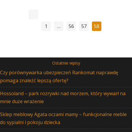
1
…
56
57
58
Ostatnie wpisy
Czy porównywarka ubezpieczeń Rankomat naprawdę
pomaga znaleźć lepszą ofertę?
Hossoland – park rozrywki nad morzem, który wywarł na
mnie duże wrażenie
Sklep meblowy Agata oczami mamy – funkcjonalne meble
do sypialni i pokoju dziecka